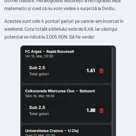
ultimei clasate. Metaloglobus București a retrogradat deja
matematic și cred că nu vom vedea o surpriză la Ovidiu.
Acestea sunt cele 4 ponturi pariuri pe care le-am încercat în
weekend. Cota totală a biletului este de 6.49, iar câștigul
potențial se ridică la 2.005 RON. Să fie verde!