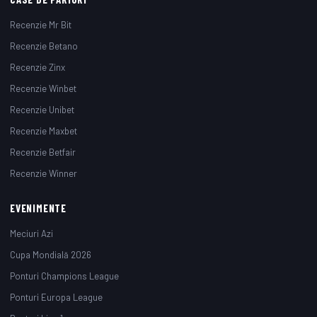
Recenzie Mr Bit
Recenzie Betano
Recenzie Zinx
Recenzie Winbet
Recenzie Unibet
Recenzie Maxbet
Recenzie Betfair
Recenzie Winner
EVENIMENTE
Meciuri Azi
Cupa Mondială 2026
Ponturi Champions League
Ponturi Europa League