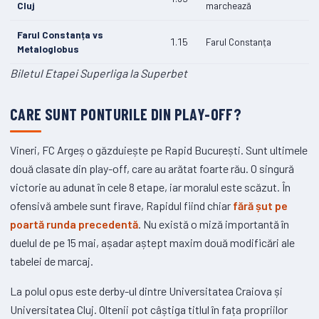
Cluj
marchează
Farul Constanța vs
1.15
Farul Constanța
Metaloglobus
Biletul Etapei Superliga la Superbet
CARE SUNT PONTURILE DIN PLAY-OFF?
Vineri, FC Argeș o găzduiește pe Rapid București. Sunt ultimele
două clasate din play-off, care au arătat foarte rău. O singură
victorie au adunat în cele 8 etape, iar moralul este scăzut. În
ofensivă ambele sunt firave, Rapidul fiind chiar
fără șut pe
poartă runda precedentă
. Nu există o miză importantă în
duelul de pe 15 mai, așadar aștept maxim două modificări ale
tabelei de marcaj.
La polul opus este derby-ul dintre Universitatea Craiova și
Universitatea Cluj. Oltenii pot câștiga titlul în fața propriilor