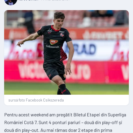
sursă foto Facebook Csikszereda
Pentru acest weekend am pregătit Biletul Etapei din Superliga
României Cotă 7. Sunt 4 ponturi pariuri – două din play-off și
două din play-out. Au mai rămas doar 2 etape din prima