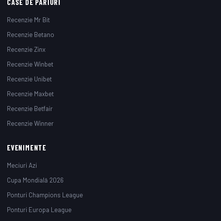
CASE DE PARIURI
Recenzie Mr Bit
Recenzie Betano
Recenzie Zinx
Recenzie Winbet
Recenzie Unibet
Recenzie Maxbet
Recenzie Betfair
Recenzie Winner
EVENIMENTE
Meciuri Azi
Cupa Mondială 2026
Ponturi Champions League
Ponturi Europa League