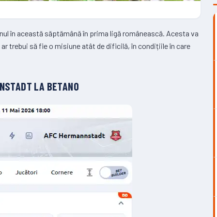
nul în această săptămână în prima ligă românească. Acesta va
ar trebui să fie o misiune atât de dificilă, în condițiile în care
NNSTADT LA BETANO