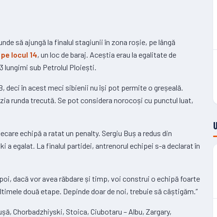
nde să ajungă la finalul stagiunii în zona roșie, pe lângă
pe locul 14
, un loc de baraj. Aceștia erau la egalitate de
3 lungimi sub Petrolul Ploiești.
 deci în acest meci sibienii nu își pot permite o greșeală.
ozia runda trecută. Se pot considera norocoși cu punctul luat,
fiecare echipă a ratat un penalty. Sergiu Buș a redus din
ki a egalat. La finalul partidei, antrenorul echipei s-a declarat în
poi, dacă vor avea răbdare și timp, voi construi o echipă foarte
ultimele două etape. Depinde doar de noi, trebuie să câștigăm.”
șă, Chorbadzhiyski, Stoica, Ciubotaru – Albu, Zargary,