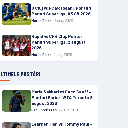
U Cluj vs FC Botoșani, Ponturi
Pariuri Superliga, 03.08.2026
Marco Birlan
· 2 aug. 2026
Rapid vs CFR Cluj, Ponturi
Pariuri Superliga, 2 august
2026
Marco Birlan
· 1 aug. 2026
ULTIMELE POSTĂRI
Maria Sakkari vs Coco Gauff –
Ponturi Pariuri WTA Toronto 8
august 2026
Radu Andreescu
· 7 aug. 2026
Learner Tien vs Tommy Paul –