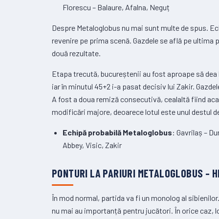
Florescu – Balaure, Afalna, Neguț
Despre Metaloglobus nu mai sunt multe de spus. Echip
revenire pe prima scenă. Gazdele se află pe ultima p
două rezultate.
Etapa trecută, bucureștenii au fost aproape să dea lo
iar în minutul 45+2 i-a pasat decisiv lui Zakir. Gazd
A fost a doua remiză consecutivă, cealaltă fiind acas
modificări majore, deoarece lotul este unul destul de
Echipă probabilă Metaloglobus
: Gavrilaș – D
Abbey, Visic, Zakir
PONTURI LA PARIURI METALOGLOBUS –
În mod normal, partida va fi un monolog al sibienilo
nu mai au importanță pentru jucători. În orice caz, l