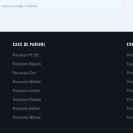
 Ieși cu un tap, oricând.
CASE DE PARIURI
EV
Recenzie Mr Bit
Mec
Recenzie Betano
Cup
Recenzie Zinx
Pon
Recenzie Winbet
Pon
Recenzie Unibet
Pon
Recenzie Maxbet
Pon
Recenzie Betfair
Pon
Recenzie Winner
Pon