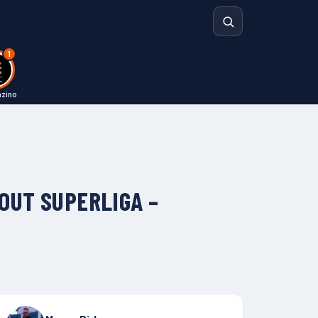
1
azino
OUT SUPERLIGA –