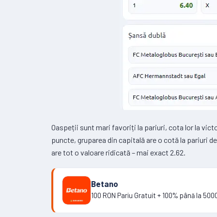
Oaspeții sunt mari favoriți la pariuri, cota lor la vic
puncte, gruparea din capitală are o cotă la pariuri de
are tot o valoare ridicată – mai exact 2.62.
Betano
100 RON Pariu Gratuit + 100% până la 500