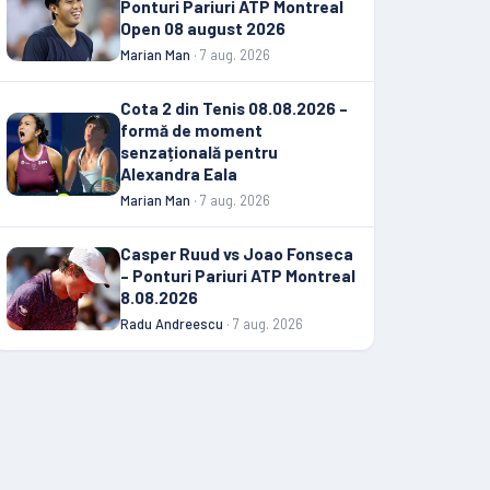
Ponturi Pariuri ATP Montreal
Open 08 august 2026
Marian Man
· 7 aug. 2026
Cota 2 din Tenis 08.08.2026 –
formă de moment
senzațională pentru
Alexandra Eala
Marian Man
· 7 aug. 2026
Casper Ruud vs Joao Fonseca
– Ponturi Pariuri ATP Montreal
8.08.2026
Radu Andreescu
· 7 aug. 2026