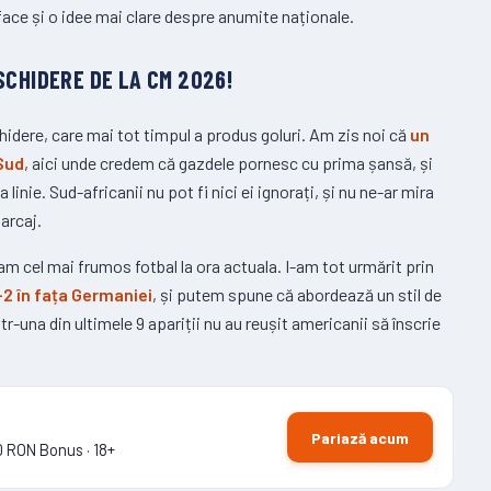
ace și o idee mai clare despre anumite naționale.
SCHIDERE DE LA CM 2026!
hidere, care mai tot timpul a produs goluri. Am zis noi că
un
Sud
, aici unde credem că gazdele pornesc cu prima șansă, și
inie. Sud-africanii nu pot fi nici ei ignorați, și nu ne-ar mira
marcaj.
m cel mai frumos fotbal la ora actuala. I-am tot urmărit prin
-2 în fața Germaniei
, și putem spune că abordează un stil de
ntr-una din ultimele 9 apariții nu au reușit americanii să înscrie
Pariază acum
0 RON Bonus · 18+