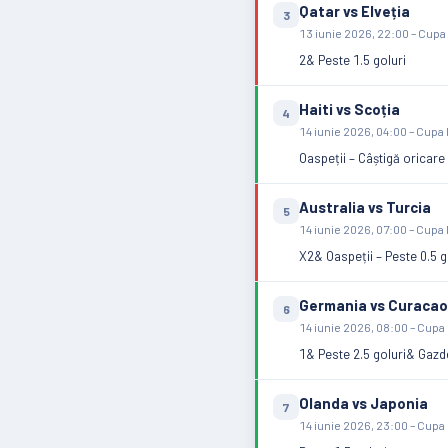
Qatar vs Elveția
3
13 iunie 2026, 22:00 – Cupa
2& Peste 1.5 goluri
Haiti vs Scoția
4
14 iunie 2026, 04:00 – Cupa
Oaspeții – Câștigă oricare
Australia vs Turcia
5
14 iunie 2026, 07:00 – Cupa
X2& Oaspeții – Peste 0.5 g
Germania vs Curacao
6
14 iunie 2026, 08:00 – Cupa
1& Peste 2.5 goluri& Gazde
Olanda vs Japonia
7
14 iunie 2026, 23:00 – Cupa