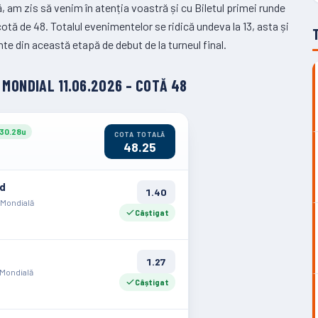
ă, am zis să venim în atenția voastră și cu Biletul primei runde
otă de 48. Totalul evenimentelor se ridică undeva la 13, asta și
e din această etapă de debut de la turneul final.
MONDIAL 11.06.2026 – COTĂ 48
30.28u
COTA TOTALĂ
48.25
ud
1.40
 Mondială
Câștigat
1.27
 Mondială
Câștigat