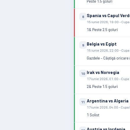
Peste 1.5 goluri
Spania vs Capul Verd
8
15 iunie 2026, 19:00 – Cupa
1& Peste 2.5 goluri
Belgia vs Egipt
9
15 iunie 2026, 22:00 – Cupa
Gazdele – Câștigă oricare 
Irak vs Norvegia
10
17 iunie 2026, 01:00 – Cupa
2& Peste 1.5 goluri
Argentina vs Algeria
11
17 iunie 2026, 04:00 – Cupa
1 Solist
Austria vs Iordania