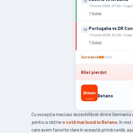
12
17 iunie 2026, 07:00 – Cupa
1 Solist
Portugalia vs DR Co
13
17 iunie 2026, 20:00 – Cupa
1 Solist
Încredere
Bilet pierdut
Betano
Cu excepția meciului dezechilibrat dintre Germania ș
pentru a obține
o cotă mai bună la Betano
, în res
care avem favorite clare în această primă rundă, așa c