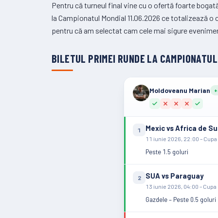
Pentru că turneul final vine cu o ofertă foarte bogat
la Campionatul Mondial 11.06.2026 ce totalizează o c
pentru că am selectat cam cele mai sigure eveniment
BILETUL PRIMEI RUNDE LA CAMPIONATUL 
Moldoveanu Marian
+
Mexic vs Africa de S
1
11 iunie 2026, 22:00 – Cupa
Peste 1.5 goluri
SUA vs Paraguay
2
13 iunie 2026, 04:00 – Cupa
Gazdele – Peste 0.5 goluri