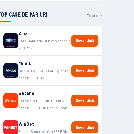
TOP CASE DE PARIURI
Toate →
Zinx
Revendică
100% Bonus de Bun Venit până la
200 RON
Mr Bit
Revendică
BONUS EXCLUSIV Pariu gratuit
până la 600 RON
Betano
Revendică
100 RON Pariu Gratuit + 100%
până la 5000 RON Bonus Sport
WinBet
Revendică
Pachet Bonus până la 365 RON