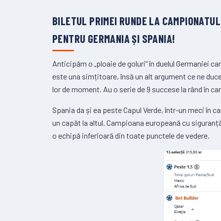
BILETUL PRIMEI RUNDE LA CAMPIONATUL 
PENTRU GERMANIA ȘI SPANIA!
Anticipăm o „ploaie de goluri” în duelul Germaniei c
este una simțitoare, însă un alt argument ce ne duce
lor de moment. Au o serie de 9 succese la rând în ca
Spania da și ea peste Capul Verde, într-un meci în c
un capăt la altul. Campioana europeană cu siguranță 
o echipă inferioară din toate punctele de vedere.