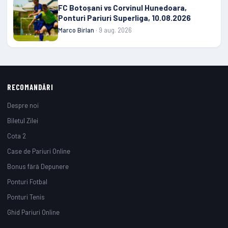
FC Botoșani vs Corvinul Hunedoara,
Ponturi Pariuri Superliga, 10.08.2026
Marco Birlan
· 9 aug. 2026
RECOMANDĂRI
Despre noi
Biletul Zilei
Cota 2
Case de Pariuri Online
Bonus fără Depunere
Ponturi Fotbal
Ponturi Tenis
Ghid Pariuri Online