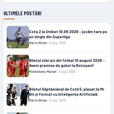
ULTIMELE POSTĂRI
Cota 2 la Unibet 10.08.2026 – jucăm tare pe
un single din Superliga
Marco Birlan
· 9 aug. 2026
Biletul zilei azi din fotbal 10 august 2026 –
Avem premise de goluri la Botoșani!
Moldoveanu Marian
· 9 aug. 2026
Biletul Săptămânal de Cotă 5, plasat la Mr
Bit și format cu Inteligența Artificială
Marco Birlan
· 9 aug. 2026