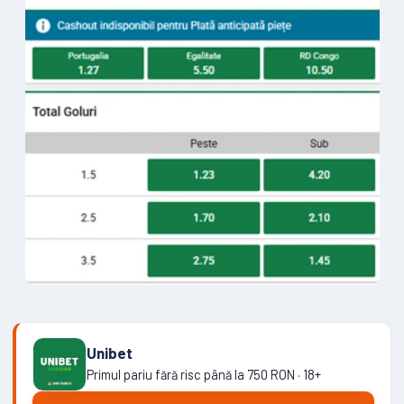
Unibet
Primul pariu fără risc până la 750 RON · 18+