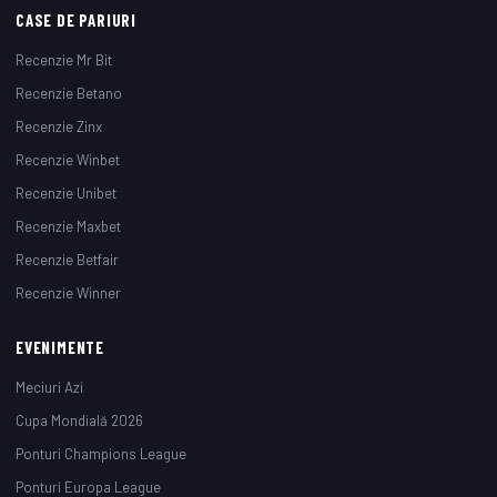
CASE DE PARIURI
Recenzie Mr Bit
Recenzie Betano
Recenzie Zinx
Recenzie Winbet
Recenzie Unibet
Recenzie Maxbet
Recenzie Betfair
Recenzie Winner
EVENIMENTE
Meciuri Azi
Cupa Mondială 2026
Ponturi Champions League
Ponturi Europa League