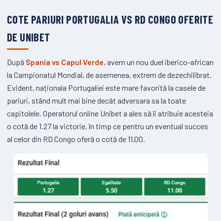
COTE PARIURI PORTUGALIA VS RD CONGO OFERITE
DE UNIBET
După
Spania vs Capul Verde
, avem un nou duel iberico-african
la Campionatul Mondial, de asemenea, extrem de dezechilibrat.
Evident, naționala Portugaliei este mare favorită la casele de
pariuri, stând mult mai bine decât adversara sa la toate
capitolele. Operatorul online Unibet a ales să îi atribuie acesteia
o cotă de 1.27 la victorie, în timp ce pentru un eventual succes
al celor din RD Congo oferă o cotă de 11.00.