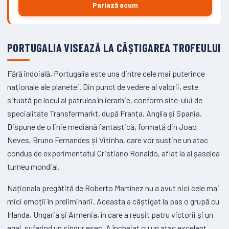
Pariază acum
PORTUGALIA VISEAZĂ LA CÂȘTIGAREA TROFEULUI
Fără îndoială, Portugalia este una dintre cele mai puterince
naționale ale planetei. Din punct de vedere al valorii, este
situată pe locul al patrulea în ierarhie, conform site-ului de
specialitate Transfermarkt, după Franța, Anglia și Spania.
Dispune de o linie mediană fantastică, formată din Joao
Neves, Bruno Fernandes și Vitinha, care vor susține un atac
condus de experimentatul Cristiano Ronaldo, aflat la al șaselea
turneu mondial.
Naționala pregătită de Roberto Martínez nu a avut nici cele mai
mici emoții în preliminarii. Aceasta a câștigat la pas o grupă cu
Irlanda, Ungaria și Armenia, în care a reușit patru victorii și un
egal, suferind un singur eșec. A încheiat cu un atac excelent,