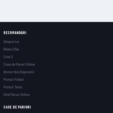
RECOMANDĂRI
Despre noi
Biletul Zilei
Cota 2
Case de Pariuri Online
Bonus fără Depunere
Ponturi Fotbal
Ponturi Tenis
Ghid Pariuri Online
CASE DE PARIURI