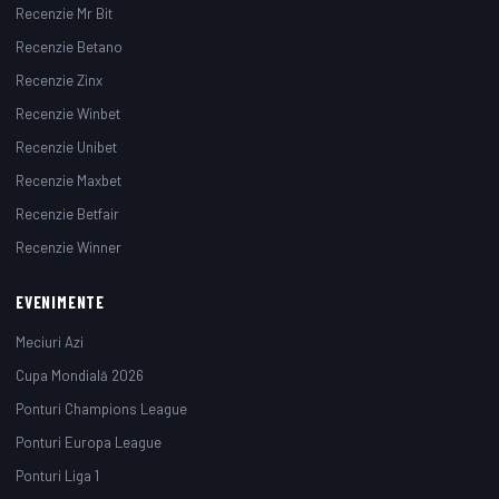
Recenzie Mr Bit
Recenzie Betano
Recenzie Zinx
Recenzie Winbet
Recenzie Unibet
Recenzie Maxbet
Recenzie Betfair
Recenzie Winner
EVENIMENTE
Meciuri Azi
Cupa Mondială 2026
Ponturi Champions League
Ponturi Europa League
Ponturi Liga 1