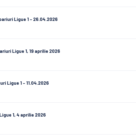
ariuri Ligue 1 – 26.04.2026
iuri Ligue 1, 19 aprilie 2026
ri Ligue 1 – 11.04.2026
Ligue 1, 4 aprilie 2026