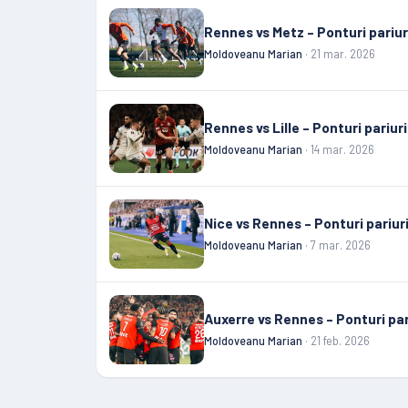
Rennes vs Metz – Ponturi pariur
Moldoveanu Marian
· 21 mar. 2026
Rennes vs Lille – Ponturi pariuri
Moldoveanu Marian
· 14 mar. 2026
Nice vs Rennes – Ponturi pariuri
Moldoveanu Marian
· 7 mar. 2026
Auxerre vs Rennes – Ponturi par
Moldoveanu Marian
· 21 feb. 2026