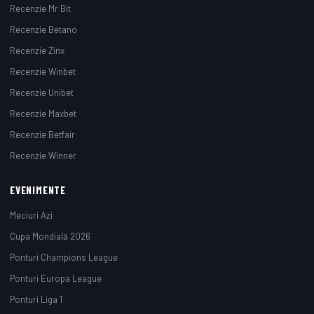
Recenzie Mr Bit
Recenzie Betano
Recenzie Zinx
Recenzie Winbet
Recenzie Unibet
Recenzie Maxbet
Recenzie Betfair
Recenzie Winner
EVENIMENTE
Meciuri Azi
Cupa Mondială 2026
Ponturi Champions League
Ponturi Europa League
Ponturi Liga 1