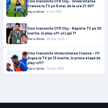
Cine transmite CFR Cluj – Universitatea
Craiova la TV pe 8 mai, de la ora 21:00?
Marco Birlan
· 8 mai 2026
Cine transmite CFR Cluj – Rapid la TV pe 20
martie, în play-off-ul Ligii 1?
Marco Birlan
· 20 mar. 2026
Cine transmite Universitatea Craiova – FC
Argeș la TV pe 13 martie, în prima etapă de
play-off?
Marco Birlan
· 13 mar. 2026