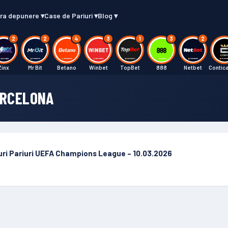
ra depunere ▾
Case de Pariuri ▾
Blog ▾
2
2
4
3
1
3
2
Zinx
Mr Bit
Betano
Winbet
TopBet
888
Netbet
Contic
ARCELONA
uri Pariuri UEFA Champions League – 10.03.2026