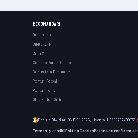
RECOMANDĂRI
Despre noi
Biletul Zilei
Cota 2
Case de Pariuri Online
Bonus fără Depunere
Ponturi Fotbal
Ponturi Tenis
Ghid Pariuri Online
Decizia ONJN nr.191/17.04.2026, Licența: L2260797Y001731
Termeni și condiții
Politica Cookies
Politica de confidențiali