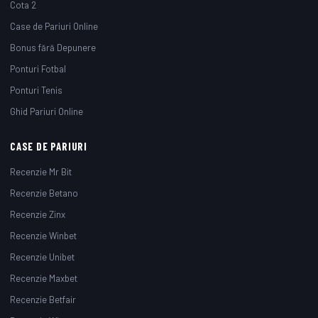
Cota 2
Case de Pariuri Online
Bonus fără Depunere
Ponturi Fotbal
Ponturi Tenis
Ghid Pariuri Online
CASE DE PARIURI
Recenzie Mr Bit
Recenzie Betano
Recenzie Zinx
Recenzie Winbet
Recenzie Unibet
Recenzie Maxbet
Recenzie Betfair