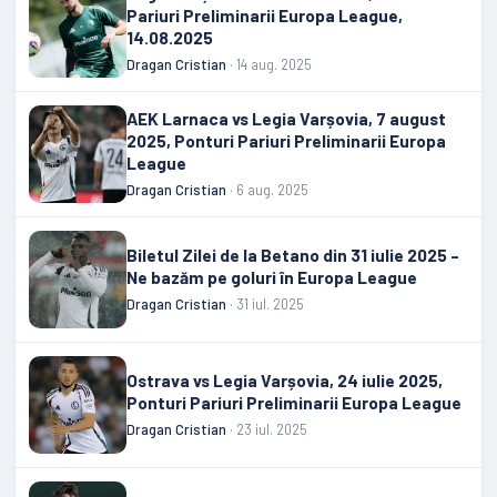
Pariuri Preliminarii Europa League,
14.08.2025
Dragan Cristian
· 14 aug. 2025
AEK Larnaca vs Legia Varșovia, 7 august
2025, Ponturi Pariuri Preliminarii Europa
League
Dragan Cristian
· 6 aug. 2025
Biletul Zilei de la Betano din 31 iulie 2025 –
Ne bazăm pe goluri în Europa League
Dragan Cristian
· 31 iul. 2025
Ostrava vs Legia Varșovia, 24 iulie 2025,
Ponturi Pariuri Preliminarii Europa League
Dragan Cristian
· 23 iul. 2025