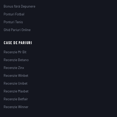
Bonus fără Depunere
Ponturi Fotbal
Ponturi Tenis
Ghid Pariuri Online
CASE DE PARIURI
Recenzie Mr Bit
Recenzie Betano
Recenzie Zinx
Recenzie Winbet
Recenzie Unibet
Recenzie Maxbet
Recenzie Betfair
Recenzie Winner