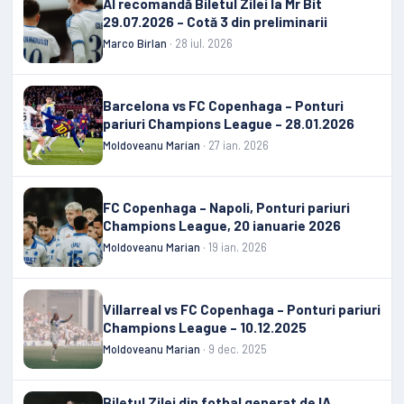
AI recomandă Biletul Zilei la Mr Bit
29.07.2026 – Cotă 3 din preliminarii
Marco Birlan
· 28 iul. 2026
Barcelona vs FC Copenhaga – Ponturi
pariuri Champions League – 28.01.2026
Moldoveanu Marian
· 27 ian. 2026
FC Copenhaga – Napoli, Ponturi pariuri
Champions League, 20 ianuarie 2026
Moldoveanu Marian
· 19 ian. 2026
Villarreal vs FC Copenhaga – Ponturi pariuri
Champions League – 10.12.2025
Moldoveanu Marian
· 9 dec. 2025
Biletul Zilei din fotbal generat de IA,