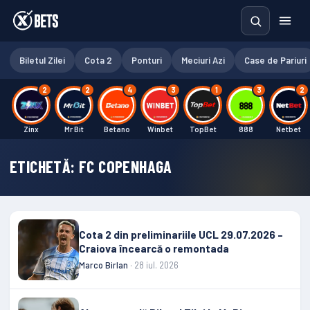
Biletul Zilei
Cota 2
Ponturi
Meciuri Azi
Case de Pariuri
2
2
4
3
1
3
2
Zinx
Mr Bit
Betano
Winbet
TopBet
888
Netbet
ETICHETĂ:
FC COPENHAGA
Cota 2 din preliminariile UCL 29.07.2026 –
Craiova încearcă o remontada
Marco Birlan
· 28 iul. 2026