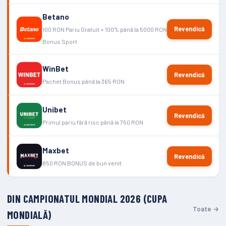
Betano
Revendică
100 RON Pariu Gratuit + 100% până la 5000 RON
Bonus Sport
WinBet
Revendică
Pachet Bonus până la 365 RON
Unibet
Revendică
Primul pariu fără risc până la 750 RON
Maxbet
Revendică
850 RON BONUS de bun venit
DIN CAMPIONATUL MONDIAL 2026 (CUPA
Toate →
MONDIALĂ)