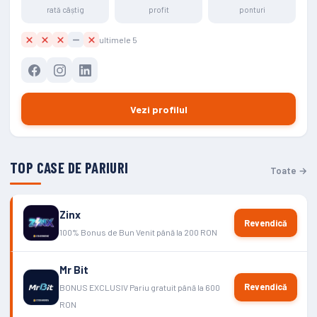
rată câștig
profit
ponturi
ultimele 5
Vezi profilul
TOP CASE DE PARIURI
Toate →
Zinx
Revendică
100% Bonus de Bun Venit până la 200 RON
Mr Bit
Revendică
BONUS EXCLUSIV Pariu gratuit până la 600
RON