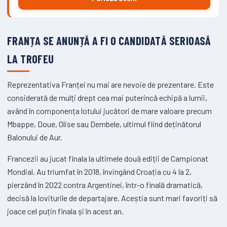
FRANȚA SE ANUNȚĂ A FI O CANDIDATĂ SERIOASĂ
LA TROFEU
Reprezentativa Franței nu mai are nevoie de prezentare. Este
considerată de mulți drept cea mai puterincă echipă a lumii,
având în componența lotului jucători de mare valoare precum
Mbappe, Doue, Olise sau Dembele, ultimul fiind deținătorul
Balonului de Aur.
Francezii au jucat finala la ultimele două ediții de Campionat
Mondial. Au triumfat în 2018, învingând Croația cu 4 la 2,
pierzând în 2022 contra Argentinei, într-o finală dramatică,
decisă la loviturile de departajare. Aceștia sunt mari favoriți să
joace cel puțin finala și în acest an.