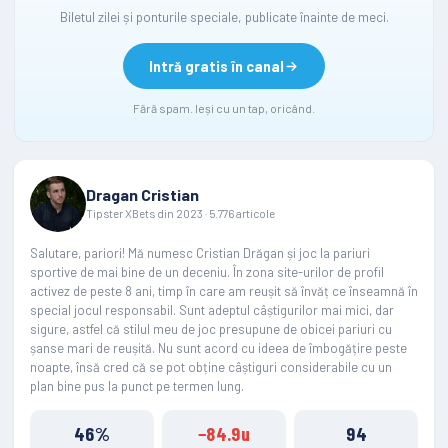
Biletul zilei și ponturile speciale, publicate înainte de meci.
Intră gratis în canal
Fără spam. Ieși cu un tap, oricând.
Dragan Cristian
Tipster XBets din 2023 · 5.776 articole
Salutare, pariori! Mă numesc Cristian Drăgan și joc la pariuri
sportive de mai bine de un deceniu. În zona site-urilor de profil
activez de peste 8 ani, timp în care am reușit să învăț ce înseamnă în
special jocul responsabil. Sunt adeptul câștigurilor mai mici, dar
sigure, astfel că stilul meu de joc presupune de obicei pariuri cu
șanse mari de reușită. Nu sunt acord cu ideea de îmbogățire peste
noapte, însă cred că se pot obține câștiguri considerabile cu un
plan bine pus la punct pe termen lung.
46%
−84.9u
94