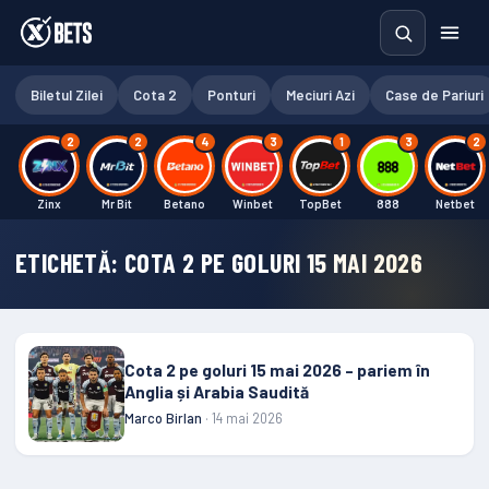
Biletul Zilei
Cota 2
Ponturi
Meciuri Azi
Case de Pariuri
2
2
4
3
1
3
2
Zinx
Mr Bit
Betano
Winbet
TopBet
888
Netbet
ETICHETĂ:
COTA 2 PE GOLURI 15 MAI 2026
Cota 2 pe goluri 15 mai 2026 – pariem în
Anglia și Arabia Saudită
Marco Birlan
· 14 mai 2026