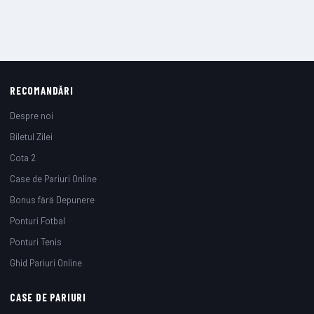
RECOMANDĂRI
Despre noi
Biletul Zilei
Cota 2
Case de Pariuri Online
Bonus fără Depunere
Ponturi Fotbal
Ponturi Tenis
Ghid Pariuri Online
CASE DE PARIURI