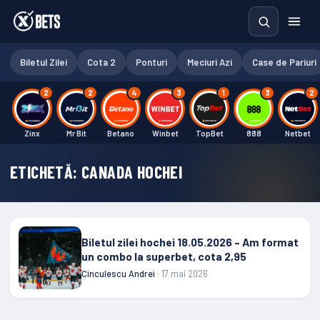
Biletul Zilei
Cota 2
Ponturi
Meciuri Azi
Case de Pariuri
2
2
4
3
1
3
2
Zinx
Mr Bit
Betano
Winbet
TopBet
888
Netbet
ETICHETĂ:
CANADA HOCHEI
Biletul zilei hochei 18.05.2026 – Am format
un combo la superbet, cota 2,95
Cinculescu Andrei
· 17 mai 2026