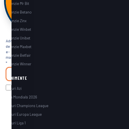
XBets
Recenzie Mr Bit
Recenzie Betano
Recenzie Zinx
Recenzie Winbet
Recenzie Unibet
Adresa
de
Recenzie Maxbet
e-
Recenzie Betfair
mail
*
Recenzie Winner
EVENIMENTE
Sunt de acord să
Meciuri Azi
primesc
Cupa Mondială 2026
newsletterul
XBets și am citit
Ponturi Champions League
Politica de
confidențialitate.
Ponturi Europa League
Mă pot dezabona
Ponturi Liga 1
oricând, dintr-un
click.
*