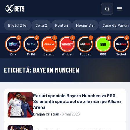
Biletul Zilei
Cota 2
Ponturi
Meciuri Azi
Case de Pariuri
2
2
4
4
1
3
2
Zinx
Mr Bit
Betano
Winbet
TopBet
888
Netbet
ETICHETĂ:
BAYERN MUNCHEN
Pariuri speciale Bayern Munchen vs PSG –
Se anunță spectacol de zile mari pe Allianz
Arena
Dragan Cristian
· 6 mai 2026