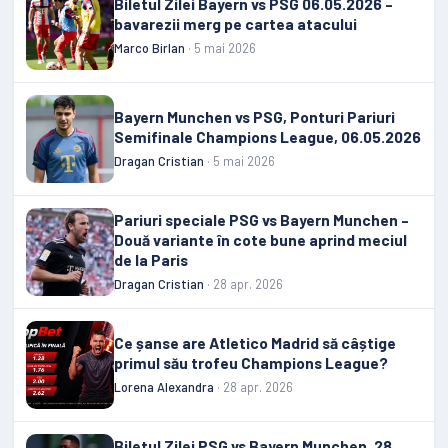
Biletul Zilei Bayern vs PSG 06.05.2026 –
bavarezii merg pe cartea atacului
Marco Birlan
· 5 mai 2026
Bayern Munchen vs PSG, Ponturi Pariuri
Semifinale Champions League, 06.05.2026
Dragan Cristian
· 5 mai 2026
Pariuri speciale PSG vs Bayern Munchen –
Două variante în cote bune aprind meciul
de la Paris
Dragan Cristian
· 28 apr. 2026
Ce șanse are Atletico Madrid să câștige
primul său trofeu Champions League?
Lorena Alexandra
· 28 apr. 2026
Biletul Zilei PSG vs Bayern Munchen, 28