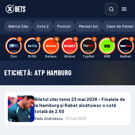
Biletul Zilei
Cota 2
Ponturi
Meciuri Azi
Case de Pariuri
2
2
4
3
1
3
2
Zinx
Mr Bit
Betano
Winbet
TopBet
888
Netbet
ETICHETĂ:
ATP HAMBURG
Biletul zilei tenis 23 mai 2026 – Finalele de
la Hamburg și Rabat alcătuiesc o cotă
totală de 2.50
Radu Andreescu
· 23 mai 2026