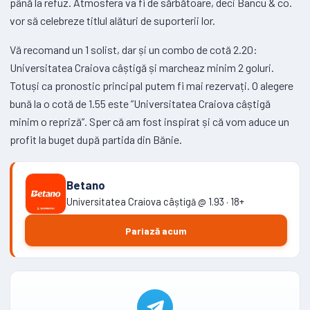
până la refuz. Atmosfera va fi de sărbătoare, deci Bancu & co.
vor să celebreze titlul alături de suporterii lor.
Vă recomand un 1 solist, dar și un combo de cotă 2.20:
Universitatea Craiova câștigă și marcheaz minim 2 goluri.
Totuși ca pronostic principal putem fi mai rezervați. O alegere
bună la o cotă de 1.55 este ”Universitatea Craiova câștigă
minim o repriză”. Sper că am fost inspirat și că vom aduce un
profit la buget după partida din Bănie.
Betano
Universitatea Craiova câștigă @ 1.93 · 18+
Pariază acum