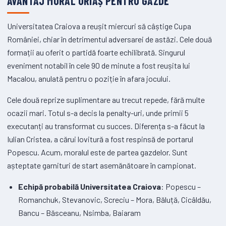
AVANTAJ MORAL URIAȘ PENTRU GAZDE
Universitatea Craiova a reușit miercuri să câștige Cupa
României, chiar în detrimentul adversarei de astăzi. Cele două
formații au oferit o partidă foarte echilibrată. Singurul
eveniment notabil în cele 90 de minute a fost reușita lui
Macalou, anulată pentru o poziție în afara jocului.
Cele două reprize suplimentare au trecut repede, fără multe
ocazii mari. Totul s-a decis la penalty-uri, unde primii 5
executanți au transformat cu succes. Diferența s-a făcut la
Iulian Cristea, a cărui lovitură a fost respinsă de portarul
Popescu. Acum, moralul este de partea gazdelor. Sunt
așteptate garnituri de start asemănătoare în campionat.
Echipă probabilă Universitatea Craiova
: Popescu –
Romanchuk, Stevanovic, Screciu – Mora, Băluță, Cicâldău,
Bancu – Băsceanu, Nsimba, Baiaram