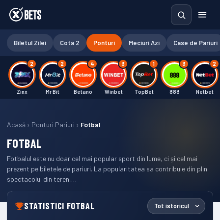
Biletul Zilei
Cota 2
Ponturi
Meciuri Azi
Case de Pariuri
2
2
4
3
1
3
2
Zinx
Mr Bit
Betano
Winbet
TopBet
888
Netbet
Acasă
›
Ponturi Pariuri
›
Fotbal
FOTBAL
Fotbalul este nu doar cel mai popular sport din lume, ci și cel mai
prezent pe biletele de pariuri. La popularitatea sa contribuie din plin
spectacolul din teren,…
STATISTICI FOTBAL