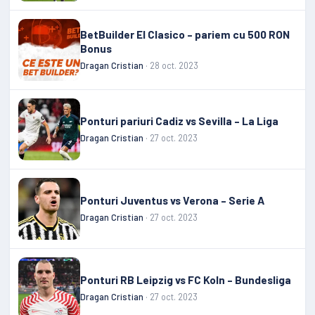
BetBuilder El Clasico – pariem cu 500 RON
Bonus
Dragan Cristian
· 28 oct. 2023
Ponturi pariuri Cadiz vs Sevilla – La Liga
Dragan Cristian
· 27 oct. 2023
Ponturi Juventus vs Verona – Serie A
Dragan Cristian
· 27 oct. 2023
Ponturi RB Leipzig vs FC Koln – Bundesliga
Dragan Cristian
· 27 oct. 2023