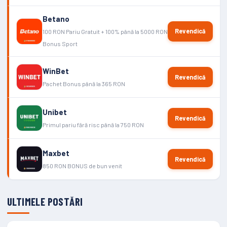
Betano
Revendică
100 RON Pariu Gratuit + 100% până la 5000 RON
Bonus Sport
WinBet
Revendică
Pachet Bonus până la 365 RON
Unibet
Revendică
Primul pariu fără risc până la 750 RON
Maxbet
Revendică
850 RON BONUS de bun venit
ULTIMELE POSTĂRI