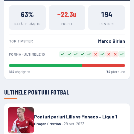
63%
−22.3u
194
RATĂ DE CÂȘTIG
PROFIT
PONTURI
Marco Birlan
TOP TIPSTER
FORMA · ULTIMELE 10
122
câștigate
72
pierdute
ULTIMELE PONTURI FOTBAL
Ponturi pariuri Lille vs Monaco – Ligue 1
Dragan Cristian
· 29 oct. 2023