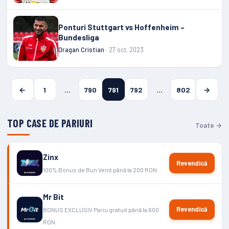
Ponturi Stuttgart vs Hoffenheim –
Bundesliga
Dragan Cristian
· 27 oct. 2023
←
1
…
790
791
792
…
802
→
TOP CASE DE PARIURI
Toate →
Zinx
Revendică
100% Bonus de Bun Venit până la 200 RON
Mr Bit
Revendică
BONUS EXCLUSIV Pariu gratuit până la 600
RON