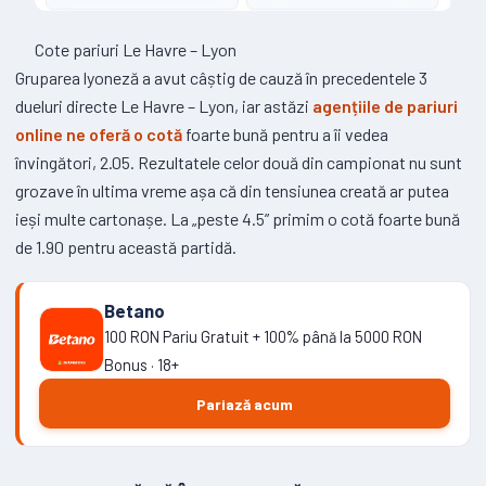
Cote pariuri Le Havre – Lyon
Gruparea lyoneză a avut câștig de cauză în precedentele 3
dueluri directe Le Havre – Lyon, iar astăzi
agențiile de pariuri
online ne oferă o cotă
foarte bună pentru a îi vedea
învingători, 2.05. Rezultatele celor două din campionat nu sunt
grozave în ultima vreme așa că din tensiunea creată ar putea
ieși multe cartonașe. La „peste 4.5” primim o cotă foarte bună
de 1.90 pentru această partidă.
Betano
100 RON Pariu Gratuit + 100% până la 5000 RON
Bonus · 18+
Pariază acum