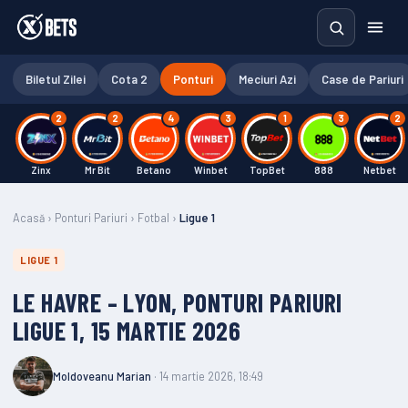
Biletul Zilei
Cota 2
Ponturi
Meciuri Azi
Case de Pariuri
2
2
4
3
1
3
2
Zinx
Mr Bit
Betano
Winbet
TopBet
888
Netbet
Acasă
›
Ponturi Pariuri
›
Fotbal
›
Ligue 1
LIGUE 1
LE HAVRE – LYON, PONTURI PARIURI
LIGUE 1, 15 MARTIE 2026
Moldoveanu Marian
· 14 martie 2026, 18:49