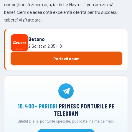
oaspeților să zicem așa, iar în Le Havre – Lyon am zis să
beneficiem de acea cotă excelentă oferită pentru succesul
taberei vizitatoare.
Betano
2 Solist @ 2.05 · 18+
Pariază acum
10.400+ PARIORI
PRIMESC PONTURILE PE
TELEGRAM
Biletul zilei și ponturile speciale, publicate înainte de meci.