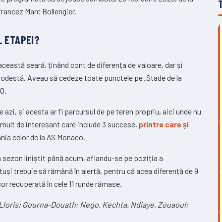
 francez Marc Bollengier.
L ETAPEI?
această seară, ținând cont de diferența de valoare, dar și
 modestă. Aveau să cedeze toate punctele pe „Stade de la
-0.
 azi, și acesta ar fi parcursul de pe teren propriu, aici unde nu
 mult de interesant care include 3 succese,
printre care și
pania celor de la AS Monaco.
n sezon liniștit până acum, aflandu-se pe poziția a
uși trebuie să rămână în alertă, pentru că acea diferență de 9
șor recuperată în cele 11 runde rămase.
loris; Gourna-Douath; Nego, Kechta, Ndiaye, Zouaoui;