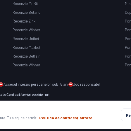
Recenzie Mr Bit
Mec
Recenzie Betano
Cup
Recenzie Zinx
Pon
Recenzie Winbet
Pon
Recenzie Unibet
Pon
Recenzie Maxbet
Pon
Recenzie Betfair
Pon
Recenzie Winner
Pon
Accesul interzis persoanelor sub 18 ani
Joc responsabil!
tate
Contact
Setări cookie-uri
iere. Dacă dați click pe acestea și vă creați un cont la una dintre agențiile de pariuri re
Re
te. Tu alegi ce permiți.
Politica de confidențialitate
Jianu, Olt