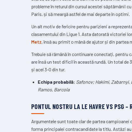
probleme în returul din cursul acestei săptămânii cu 
Paris, și să meargă astfel de mai departe în optimi.
Un alt motiv de fericire pentru parizieni a reprezent
clasamentului din Ligue 1. Asta datorată victoriei lor
Metz
, însă au primit o mână de ajutor și din partea
Trebuie să rămână în continuare conectați, pentru 
are însă un test dificil în această rundă. Un total d
și acel 3-0 din tur.
Echipa probabilă:
Safonov; Hakimi, Zabarnyi,
Ramos, Barcola
PONTUL NOSTRU LA LE HAVRE VS PSG – 
Argumentele sunt toate clar de partea campioanei car
forma principalei contracandidate la titlu. Astăzi a