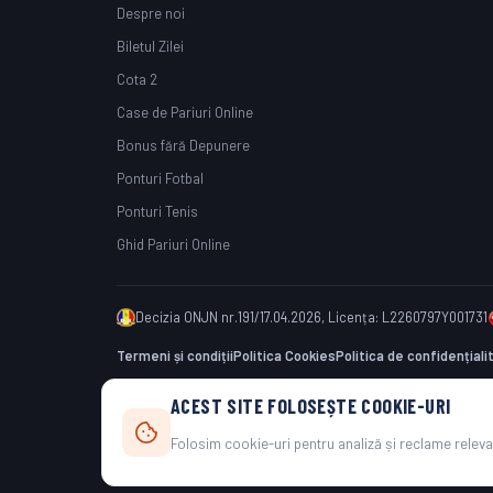
Despre noi
Biletul Zilei
Cota 2
Case de Pariuri Online
Bonus fără Depunere
Ponturi Fotbal
Ponturi Tenis
Ghid Pariuri Online
Decizia ONJN nr.191/17.04.2026, Licența: L2260797Y001731
Termeni și condiții
Politica Cookies
Politica de confidențiali
Politica linkurilor:
Unele linkuri de pe XBets.ro sunt linkuri de afil
ACEST SITE FOLOSEȘTE COOKIE-URI
cost suplimentar pentru dumneavoastră.
Folosim cookie-uri pentru analiză și reclame relevan
TIPZOR MEDIA SRL · CUI: RO 35053369 · NR: J28/667/2015 · Iancu 