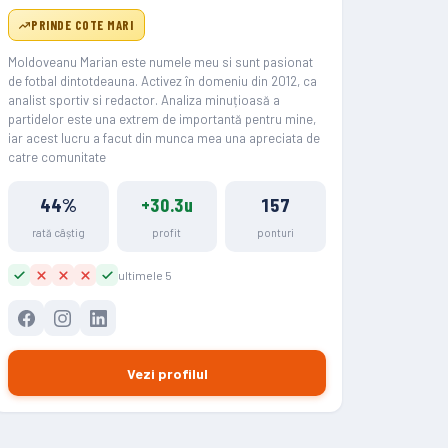
PRINDE COTE MARI
Moldoveanu Marian este numele meu si sunt pasionat
de fotbal dintotdeauna. Activez în domeniu din 2012, ca
analist sportiv si redactor. Analiza minuțioasă a
partidelor este una extrem de importantă pentru mine,
iar acest lucru a facut din munca mea una apreciata de
catre comunitate
44%
+30.3u
157
rată câștig
profit
ponturi
ultimele 5
Vezi profilul