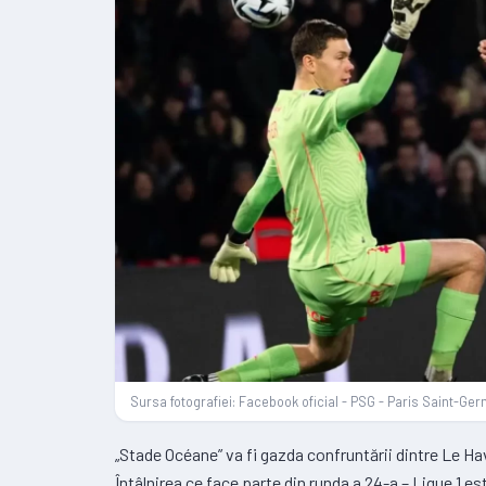
Sursa fotografiei: Facebook oficial - PSG - Paris Saint-Ge
„Stade Océane” va fi gazda confruntării dintre Le Hav
Întâlnirea ce face parte din runda a 24-a – Ligue 1 