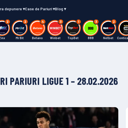
ra depunere ▾
Case de Pariuri ▾
Blog ▾
2
2
4
3
1
3
2
Zinx
Mr Bit
Betano
Winbet
TopBet
888
Netbet
Contic
I PARIURI LIGUE 1 – 28.02.2026