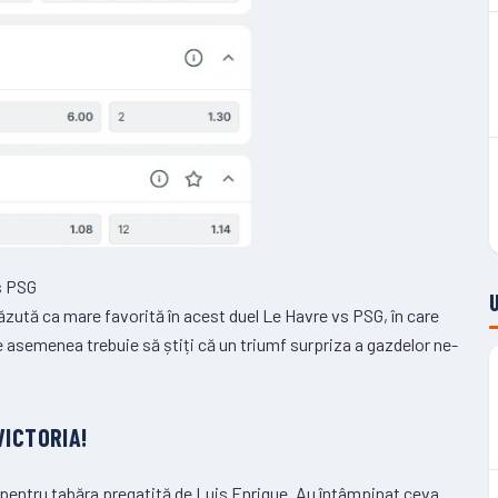
s PSG
ăzută ca mare favorită în acest duel Le Havre vs PSG, în care
e asemenea trebuie să știți că un triumf surpriza a gazdelor ne-
VICTORIA!
pentru tabăra pregatită de Luis Enrique. Au întâmpinat ceva