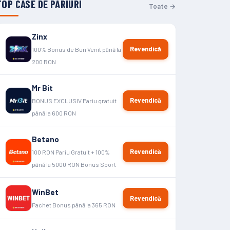
TOP CASE DE PARIURI
Toate →
Zinx
Revendică
100% Bonus de Bun Venit până la
200 RON
Mr Bit
Revendică
BONUS EXCLUSIV Pariu gratuit
până la 600 RON
Betano
Revendică
100 RON Pariu Gratuit + 100%
până la 5000 RON Bonus Sport
WinBet
Revendică
Pachet Bonus până la 365 RON