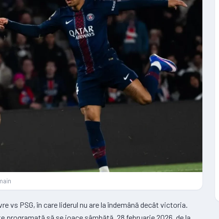
rmain
re vs PSG, în care liderul nu are la îndemână decât victoria.
este programată să se joace sâmbătă, 28 februarie 2026, de la