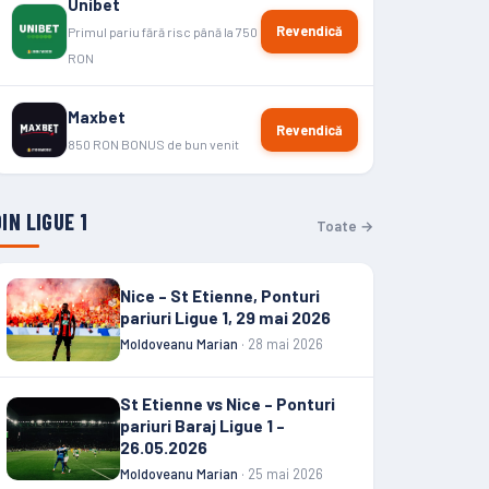
Unibet
Revendică
Primul pariu fără risc până la 750
RON
Maxbet
Revendică
850 RON BONUS de bun venit
DIN LIGUE 1
Toate →
Nice – St Etienne, Ponturi
pariuri Ligue 1, 29 mai 2026
Moldoveanu Marian
· 28 mai 2026
St Etienne vs Nice – Ponturi
pariuri Baraj Ligue 1 –
26.05.2026
Moldoveanu Marian
· 25 mai 2026