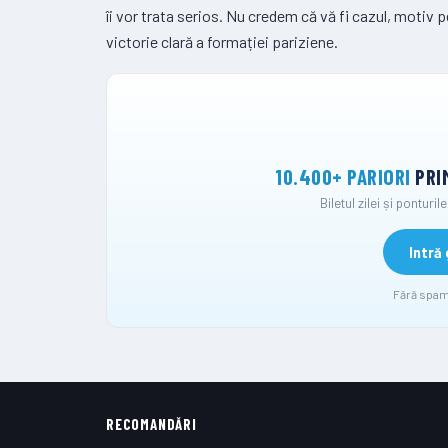
îi vor trata serios. Nu credem că vă fi cazul, motiv
victorie clară a formației pariziene.
10.400+ PARIORI
PRI
Biletul zilei și ponturi
Intră 
Fără spam.
RECOMANDĂRI