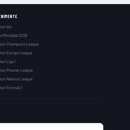
ENIMENTE
iuri Azi
a Mondială 2026
turi Champions League
turi Europa League
turi Liga 1
turi Premier League
turi Nations League
turi Formula 1
comandate, putem primi un comision. Acest lucru nu implică niciun