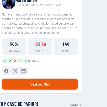
Marco Birlan
Tipster XBets din 2023 · 3.422 articole
Numele meu este Marco Birlan si activez in domeniul
pariurilor sportive de 10 ani, timp in care am cochetat
cu majoritatea strategiilor si ideilor. Cred cu tarie ca
pariurile sportive pot aduce un venit pasiv in timp, cu un
plan bine pus la punct si o disciplina de fier.
50%
−32.7u
146
rată câștig
profit
ponturi
ultimele 5
Vezi profilul
TOP CASE DE PARIURI
Toate →