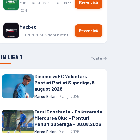
Revendică
Primul pariu fără risc până la 750
RON
Maxbet
Revendică
850 RON BONUS de bun venit
IN LIGA 1
Toate →
Dinamo vs FC Voluntari,
Ponturi Pariuri Superliga, 8
august 2026
Marco Birlan
· 7 aug. 2026
Farul Constanța – Csikszereda
Miercurea Ciuc – Ponturi
Pariuri Superliga – 08.08.2026
Marco Birlan
· 7 aug. 2026