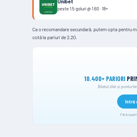
Unibet
peste 1.5 goluri @ 1.60 · 18+
Ca o recomandare secundară, putem opta pentru mini
cotă la pariuri de 2.20.
10.400+ PARIORI
PRI
Biletul zilei și ponturi
Intră 
Fără spam.