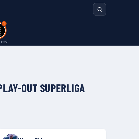
1
azino
 PLAY-OUT SUPERLIGA