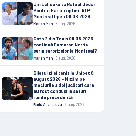
Jiri Lehecka vs Rafael Jodar –
Ponturi Pariuri optimi ATP
Montreal Open 09.08.2026
Marian Man
· 8 aug. 2026
Cota 2 din Tenis 09.08.2026 –
continuă Cameron Norrie
seria surprizelor la Montreal?
Marian Man
· 8 aug. 2026
Biletul zilei tenis la Unibet 8
august 2026 – Mizăm pe
meciurile a doi jucători care
au fost conduși la seturi
runda precedentă
Radu Andreescu
· 8 aug. 2026