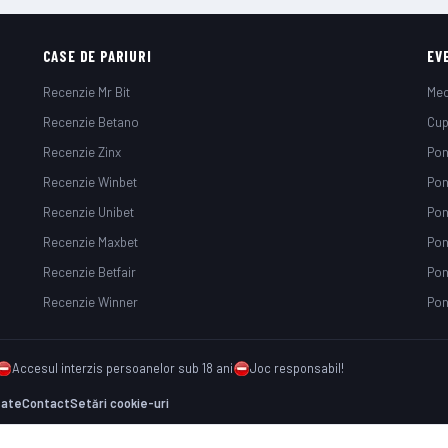
CASE DE PARIURI
EV
Recenzie Mr Bit
Mec
Recenzie Betano
Cup
Recenzie Zinx
Pon
Recenzie Winbet
Pon
Recenzie Unibet
Pon
Recenzie Maxbet
Pon
Recenzie Betfair
Pon
Recenzie Winner
Pon
Accesul interzis persoanelor sub 18 ani
Joc responsabil!
tate
Contact
Setări cookie-uri
iere. Dacă dați click pe acestea și vă creați un cont la una dintre agențiile de pariuri re