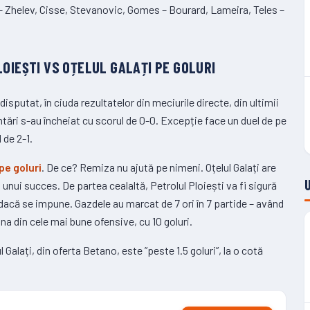
Zhelev, Cisse, Stevanovic, Gomes – Bourard, Lameira, Teles –
OIEȘTI VS OȚELUL GALAȚI PE GOLURI
 disputat, în ciuda rezultatelor din meciurile directe, din ultimii
ntări s-au încheiat cu scorul de 0-0. Excepție face un duel de pe
 de 2-1.
pe goluri
. De ce? Remiza nu ajută pe nimeni. Oțelul Galați are
nui succes. De partea cealaltă, Petrolul Ploiești va fi sigură
dacă se impune. Gazdele au marcat de 7 ori în 7 partide – având
na din cele mai bune ofensive, cu 10 goluri.
alați, din oferta Betano, este ”peste 1.5 goluri”, la o cotă