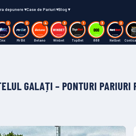
ra depunere ▾
Case de Pariuri ▾
Blog ▾
2
2
4
3
1
3
2
Zinx
Mr Bit
Betano
Winbet
TopBet
888
Netbet
Contic
ȚELUL GALAȚI – PONTURI PARIURI