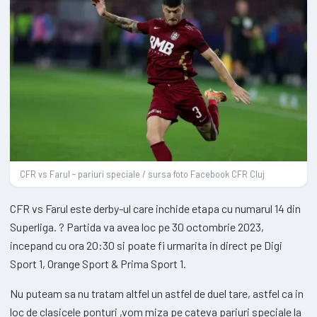
CFR vs Farul - pariuri speciale / sursa foto Facebook CFR Cluj
CFR vs Farul este derby-ul care inchide etapa cu numarul 14 din
Superliga. ? Partida va avea loc pe 30 octombrie 2023,
incepand cu ora 20:30 si poate fi urmarita in direct pe Digi
Sport 1, Orange Sport & Prima Sport 1.
Nu puteam sa nu tratam altfel un astfel de duel tare, astfel ca in
loc de clasicele ponturi ,vom miza pe cateva pariuri speciale la