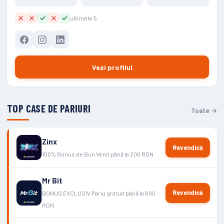
ultimele 5
Vezi profilul
TOP CASE DE PARIURI
Toate →
Zinx
Revendică
100% Bonus de Bun Venit până la 200 RON
Mr Bit
Revendică
BONUS EXCLUSIV Pariu gratuit până la 600
RON