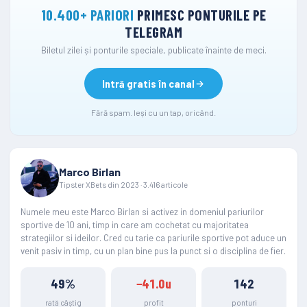
10.400+ PARIORI
PRIMESC PONTURILE PE
TELEGRAM
Biletul zilei și ponturile speciale, publicate înainte de meci.
Intră gratis în canal
Fără spam. Ieși cu un tap, oricând.
Marco Birlan
Tipster XBets din 2023 · 3.416 articole
Numele meu este Marco Birlan si activez in domeniul pariurilor
sportive de 10 ani, timp in care am cochetat cu majoritatea
strategiilor si ideilor. Cred cu tarie ca pariurile sportive pot aduce un
venit pasiv in timp, cu un plan bine pus la punct si o disciplina de fier.
49%
−41.0u
142
rată câștig
profit
ponturi