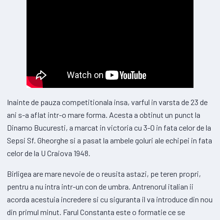
Inainte de pauza competitionala insa, varful in varsta de 23 de
ani s-a aflat intr-o mare forma. Acesta a obtinut un punct la
Dinamo Bucuresti, a marcat in victoria cu 3-0 in fata celor de la
Sepsi Sf. Gheorghe si a pasat la ambele goluri ale echipei in fata
celor de la U Craiova 1948.
Birligea are mare nevoie de o reusita astazi, pe teren propri,
pentru a nu intra intr-un con de umbra. Antrenorul italian ii
acorda acestuia incredere si cu siguranta il va introduce din nou
din primul minut. Farul Constanta este o formatie ce se