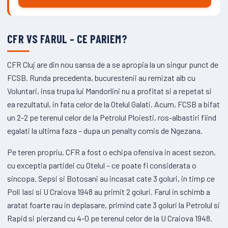
CFR VS FARUL – CE PARIEM?
CFR Cluj are din nou sansa de a se apropia la un singur punct de
FCSB. Runda precedenta, bucurestenii au remizat alb cu
Voluntari, insa trupa lui Mandorlini nu a profitat si a repetat si
ea rezultatul, in fata celor de la Otelul Galati. Acum, FCSB a bifat
un 2-2 pe terenul celor de la Petrolul Ploiesti, ros-albastiri fiind
egalati la ultima faza – dupa un penalty comis de Ngezana.
Pe teren propriu, CFR a fost o echipa ofensiva in acest sezon,
cu exceptia partidei cu Otelul – ce poate fi considerata o
sincopa. Sepsi si Botosani au incasat cate 3 goluri, in timp ce
Poli Iasi si U Craiova 1948 au primit 2 goluri. Farul in schimb a
aratat foarte rau in deplasare, primind cate 3 goluri la Petrolul si
Rapid si pierzand cu 4-0 pe terenul celor de la U Craiova 1948.