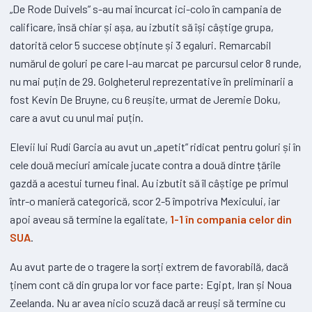
„De Rode Duivels” s-au mai încurcat ici-colo în campania de
calificare, însă chiar și așa, au izbutit să își câștige grupa,
datorită celor 5 succese obținute și 3 egaluri. Remarcabil
numărul de goluri pe care l-au marcat pe parcursul celor 8 runde,
nu mai puțin de 29. Golgheterul reprezentative în preliminarii a
fost Kevin De Bruyne, cu 6 reușite, urmat de Jeremie Doku,
care a avut cu unul mai puțin.
Elevii lui Rudi Garcia au avut un „apetit” ridicat pentru goluri și în
cele două meciuri amicale jucate contra a două dintre țările
gazdă a acestui turneu final. Au izbutit să îl câștige pe primul
într-o manieră categorică, scor 2-5 împotriva Mexicului, iar
apoi aveau să termine la egalitate,
1-1 în compania celor din
SUA
.
Au avut parte de o tragere la sorți extrem de favorabilă, dacă
ținem cont că din grupa lor vor face parte: Egipt, Iran și Noua
Zeelanda. Nu ar avea nicio scuză dacă ar reuși să termine cu