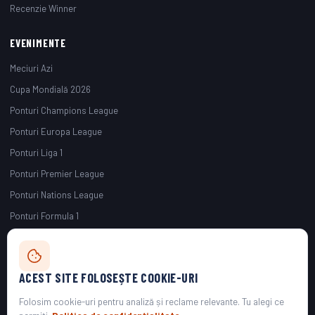
Recenzie Winner
EVENIMENTE
Meciuri Azi
Cupa Mondială 2026
Ponturi Champions League
Ponturi Europa League
Ponturi Liga 1
Ponturi Premier League
Ponturi Nations League
Ponturi Formula 1
Decizia ONJN nr.191/17.04.2026, Licența: L2260797Y001731
ACEST SITE FOLOSEȘTE COOKIE-URI
Accesul interzis persoanelor sub 18 ani
Joc responsabil!
Folosim cookie-uri pentru analiză și reclame relevante. Tu alegi ce