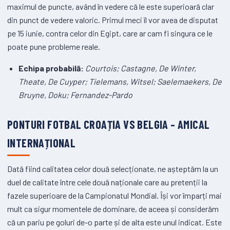
maximul de puncte, având în vedere că le este superioară clar
din punct de vedere valoric. Primul meci îl vor avea de disputat
pe 15 iunie, contra celor din Egipt, care ar cam fi singura ce le
poate pune probleme reale.
Echipa probabilă:
Courtois; Castagne, De Winter,
Theate, De Cuyper; Tielemans, Witsel; Saelemaekers, De
Bruyne, Doku; Fernandez-Pardo
PONTURI FOTBAL CROAȚIA VS BELGIA – AMICAL
INTERNAȚIONAL
Dată fiind calitatea celor două selecționate, ne așteptăm la un
duel de calitate între cele două naționale care au pretenții la
fazele superioare de la Campionatul Mondial. Își vor împarți mai
mult ca sigur momentele de dominare, de aceea și considerăm
că un pariu pe goluri de-o parte și de alta este unul indicat. Este