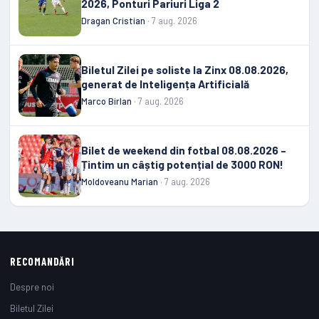
2026, Ponturi Pariuri Liga 2
Dragan Cristian
· 7 aug. 2026
Biletul Zilei pe soliste la Zinx 08.08.2026,
generat de Inteligența Artificială
Marco Birlan
· 7 aug. 2026
Bilet de weekend din fotbal 08.08.2026 –
Țintim un câștig potențial de 3000 RON!
Moldoveanu Marian
· 7 aug. 2026
RECOMANDĂRI
Despre noi
Biletul Zilei