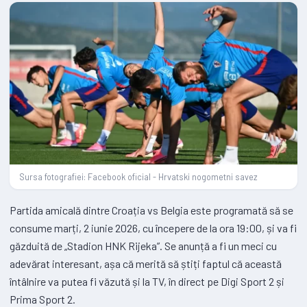
Sursa fotografiei: Facebook oficial - Hrvatski nogometni savez
Partida amicală dintre Croația vs Belgia este programată să se
consume marți, 2 iunie 2026, cu începere de la ora 19:00, și va fi
găzduită de „Stadion HNK Rijeka”. Se anunță a fi un meci cu
adevărat interesant, așa că merită să știți faptul că această
întâlnire va putea fi văzută și la TV, în direct pe Digi Sport 2 și
Prima Sport 2.