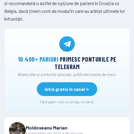
și recomandată o astfel de opțiune de pariere în Croația vs
Belgia, dacă ținem cont de modul în care au arătat ultimele lor
înfruntări.
10.400+ PARIORI
PRIMESC PONTURILE PE
TELEGRAM
Biletul zilei și ponturile speciale, publicate înainte de meci.
Intră gratis în canal
Fără spam. Ieși cu un tap, oricând.
Moldoveanu Marian
Tipster XBets din 2023 · 4.547 articole