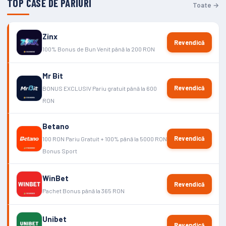
TOP CASE DE PARIURI
Toate →
Zinx
Revendică
100% Bonus de Bun Venit până la 200 RON
Mr Bit
Revendică
BONUS EXCLUSIV Pariu gratuit până la 600
RON
Betano
Revendică
100 RON Pariu Gratuit + 100% până la 5000 RON
Bonus Sport
WinBet
Revendică
Pachet Bonus până la 365 RON
Unibet
Revendică