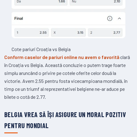
Cote pariuri Croația vs Belgia
Conform caselor de pariuri online nu avem o favorită
clară
în Croația vs Belgia. Această concluzie o putem trage foarte
simplu aruncând o privire pe cotele oferite celor două la
victorie. Avem 2.55 pentru fosta vicecampioana mondială, în
timp ce un triumf al reprezentativei belgiene ne-ar aduce pe
bilete o cotă de 2.77.
BELGIA VREA SĂ ÎȘI ASIGURE UN MORAL POZITIV
PENTRU MONDIAL