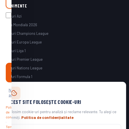
EVENIMENTE
Sunt de acord să
Meciuri Azi
primesc
Cupa Mondială 2026
newsletterul
XBets și am citit
Ponturi Champions League
Politica de
confidențialitate.
Ponturi Europa League
Mă pot dezabona
Ponturi Liga 1
oricând, dintr-un
click.
*
Ponturi Premier League
Ponturi Nations League
Învârte
roata
Ponturi Formula 1
Nu
acum
Decizia ONJN nr.191/17.04.2026, Licența: L2260797Y001731
ACEST SITE FOLOSEȘTE COOKIE-URI
Accesul interzis persoanelor sub 18 ani
Politica
Joc responsabil!
Folosim cookie-uri pentru analiză și reclame relevante. Tu alegi ce
de
permiți.
Politica de confidențialitate
confidențialitate
Termeni și condiții
Politica Cookies
Politica de confidențialitate
Contact
·
Setări cookie-uri
Termeni