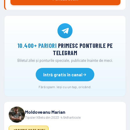
10.400+ PARIORI
PRIMESC PONTURILE PE
TELEGRAM
Biletul zilei și ponturile speciale, publicate înainte de meci.
Intră gratis în canal
Fără spam. Ieși cu un tap, oricând.
Moldoveanu Marian
Tipster XBets din 2023 · 4.548 articole