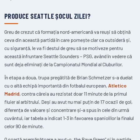
PRODUCE SEATTLE ȘOCUL ZILEI?
Greu de crezut că formația nord-americană va reuși să obțină
ceva din această partidă în care pornește clar ca outsideră și,
cu siguranță, le va fi destul de greu să se motiveze pentru
această înfruntare Seattle Sounders – PSG, având în vedere că
sunt deja eliminați de la Campionatul Mondial al Cluburilor.
În etapa a doua, trupa pregătită de Brian Schmetzer s-a duelat
cu o altă echipă importantă din fotbalul european,
Atletico
Madrid
, contra căreia au rezistat doar 11 minute de la primul
fluier al arbitrului. Deși au avut nu mai puțin de 17 ocazii de gol,
diferența de valoare și concentrare și-a spus în cele din urmă
cuvântul, iar tabela a indicat 1-3 în favoarea spaniolilor la finalul
celor 90 de minute.
O soartă asemănătoare a avut-o „the Rave Green” și în partida