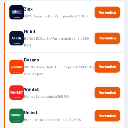
Zinx
Revendică
100% Bonus de Bun Venit până la 200 RON
Mr Bit
Revendică
BONUS EXCLUSIV Pariu gratuit până la 600
RON
Betano
Revendică
100 RON Pariu Gratuit + 100% până la 5000 RON
Bonus Sport
WinBet
Revendică
Pachet Bonus până la 365 RON
Unibet
Revendică
Primul pariu fără risc până la 750 RON