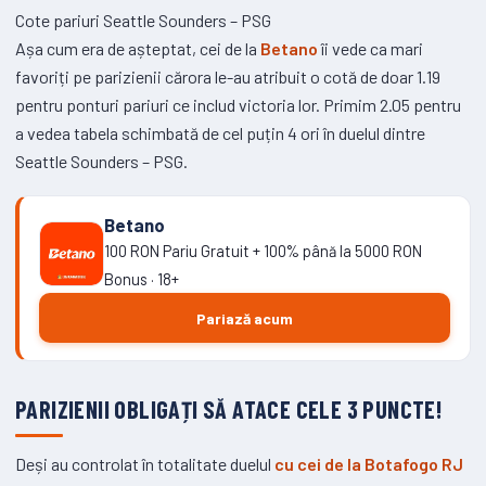
Cote pariuri Seattle Sounders – PSG
Așa cum era de așteptat, cei de la
Betano
îi vede ca mari
favoriți pe parizienii cărora le-au atribuit o cotă de doar 1.19
pentru ponturi pariuri ce includ victoria lor. Primim 2.05 pentru
a vedea tabela schimbată de cel puțin 4 ori în duelul dintre
Seattle Sounders – PSG.
Betano
100 RON Pariu Gratuit + 100% până la 5000 RON
Bonus · 18+
Pariază acum
PARIZIENII OBLIGAȚI SĂ ATACE CELE 3 PUNCTE!
Deși au controlat în totalitate duelul
cu cei de la Botafogo RJ