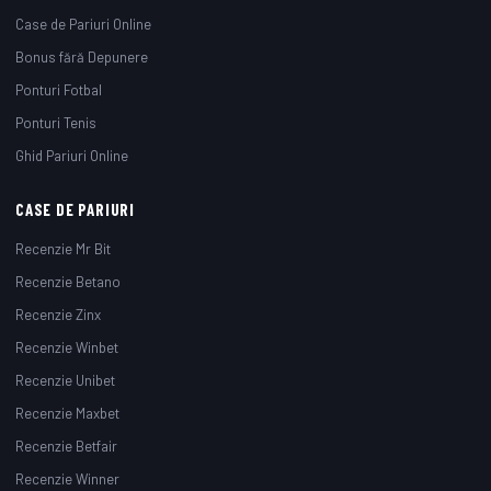
Case de Pariuri Online
Bonus fără Depunere
Ponturi Fotbal
Ponturi Tenis
Ghid Pariuri Online
CASE DE PARIURI
Recenzie Mr Bit
Recenzie Betano
Recenzie Zinx
Recenzie Winbet
Recenzie Unibet
Recenzie Maxbet
Recenzie Betfair
Recenzie Winner