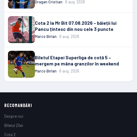
Dragan Cristian
· 6 aug. 2026
Cota 2 la Mr Bit 07.08.2026 – băieții lui
Pancu țintesc din nou cele 3 puncte
Marco Birlan
· 6 aug. 2026
Biletul Etapei Superliga de cotă 5 –
mergem pe mâna granzilor în weekend
Marco Birlan
· 6 aug. 2026
RECOMANDĂRI
Despre noi
Biletul Zilei
Cota 2