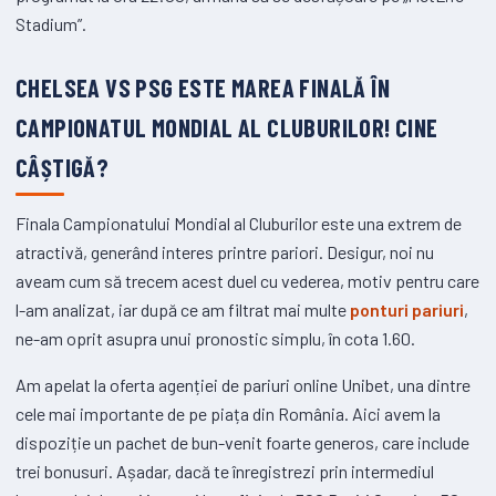
Stadium”.
CHELSEA VS PSG ESTE MAREA FINALĂ ÎN
CAMPIONATUL MONDIAL AL CLUBURILOR! CINE
CÂȘTIGĂ?
Finala Campionatului Mondial al Cluburilor este una extrem de
atractivă, generând interes printre pariori. Desigur, noi nu
aveam cum să trecem acest duel cu vederea, motiv pentru care
l-am analizat, iar după ce am filtrat mai multe
ponturi pariuri
,
ne-am oprit asupra unui pronostic simplu, în cota 1.60.
Am apelat la oferta agenției de pariuri online Unibet, una dintre
cele mai importante de pe piața din România. Aici avem la
dispoziție un pachet de bun-venit foarte generos, care include
trei bonusuri. Așadar, dacă te înregistrezi prin intermediul