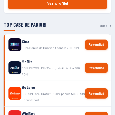
Vezi profilul
TOP CASE DE PARIURI
Toate →
Zinx
Revendică
100% Bonus de Bun Venit până la 200 RON
Mr Bit
Revendică
BONUS EXCLUSIV Pariu gratuit până la 600
RON
Betano
Revendică
100 RON Pariu Gratuit + 100% până la 5000 RON
Bonus Sport
WinBet