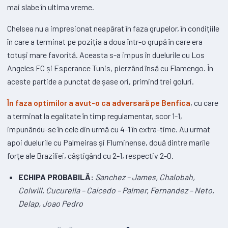
mai slabe în ultima vreme.
Chelsea nu a impresionat neapărat în faza grupelor, în condițiile
în care a terminat pe poziția a doua într-o grupă în care era
totuși mare favorită. Aceasta s-a impus în duelurile cu Los
Angeles FC și Esperance Tunis, pierzând însă cu Flamengo. În
aceste partide a punctat de șase ori, primind trei goluri.
În faza optimilor a avut-o ca adversară pe Benfica
, cu care
a terminat la egalitate în timp regulamentar, scor 1-1,
impunându-se în cele din urmă cu 4-1 în extra-time. Au urmat
apoi duelurile cu Palmeiras și Fluminense, două dintre marile
forțe ale Braziliei, câștigând cu 2-1, respectiv 2-0.
ECHIPA PROBABILĂ:
Sanchez – James, Chalobah,
Colwill, Cucurella – Caicedo – Palmer, Fernandez – Neto,
Delap, Joao Pedro