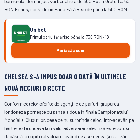
bannerului de mai jos, vei beneficia de 300 Rotiri Gratuite, 50
RON Bonus, dar și de un Pariu Fără Risc de până la 500 RON.
Unibet
Primul pariu fără risc până la 750 RON · 18+
Pariază acum
CHELSEA S-A IMPUS DOAR O DATĂ ÎN ULTIMELE
NOUĂ MECIURI DIRECTE
Conform cotelor oferite de agențiile de pariuri, gruparea
londoneză pornește cu șansa a doua în finala Campionatului
Mondial al Cluburilor, ceea ce nu surprinde deloc. Într-adevăr, pe
hârtie, este undeva la nivelul adversarei sale, însă este totuși
depășită la capitolul valoare, având de asemenea și realizări