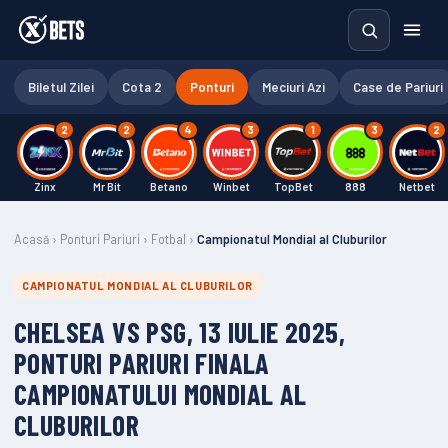
Biletul Zilei
Cota 2
Ponturi
Meciuri Azi
Case de Pariuri
2
2
4
3
1
3
2
Zinx
Mr Bit
Betano
Winbet
TopBet
888
Netbet
Acasă
›
Ponturi Pariuri
›
Fotbal
›
Campionatul Mondial al Cluburilor
CAMPIONATUL MONDIAL AL CLUBURILOR
CHELSEA VS PSG, 13 IULIE 2025,
PONTURI PARIURI FINALA
CAMPIONATULUI MONDIAL AL
CLUBURILOR