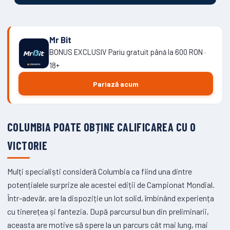
Mr Bit
BONUS EXCLUSIV Pariu gratuit până la 600 RON ·
18+
Pariază acum
COLUMBIA POATE OBȚINE CALIFICAREA CU O
VICTORIE
Mulți specialiști consideră Columbia ca fiind una dintre
potențialele surprize ale acestei ediții de Campionat Mondial.
Într-adevăr, are la dispoziție un lot solid, îmbinând experiența
cu tinerețea și fantezia. După parcursul bun din preliminarii,
aceasta are motive să spere la un parcurs cât mai lung, mai