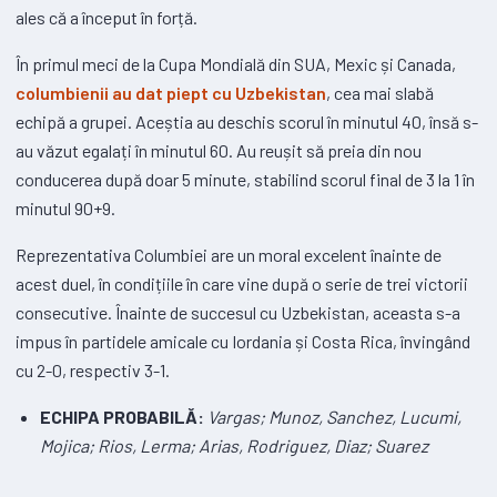
ales că a început în forță.
În primul meci de la Cupa Mondială din SUA, Mexic și Canada,
columbienii au dat piept cu Uzbekistan
, cea mai slabă
echipă a grupei. Aceștia au deschis scorul în minutul 40, însă s-
au văzut egalați în minutul 60. Au reușit să preia din nou
conducerea după doar 5 minute, stabilind scorul final de 3 la 1 în
minutul 90+9.
Reprezentativa Columbiei are un moral excelent înainte de
acest duel, în condițiile în care vine după o serie de trei victorii
consecutive. Înainte de succesul cu Uzbekistan, aceasta s-a
impus în partidele amicale cu Iordania și Costa Rica, învingând
cu 2-0, respectiv 3-1.
ECHIPA PROBABILĂ:
Vargas; Munoz, Sanchez, Lucumi,
Mojica; Rios, Lerma; Arias, Rodriguez, Diaz; Suarez