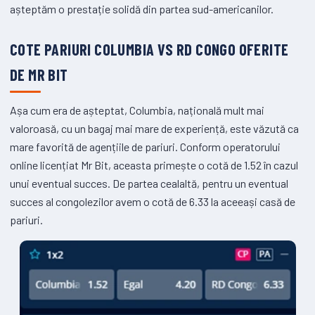
așteptăm o prestație solidă din partea sud-americanilor.
COTE PARIURI COLUMBIA VS RD CONGO OFERITE
DE MR BIT
Așa cum era de așteptat, Columbia, națională mult mai
valoroasă, cu un bagaj mai mare de experiență, este văzută ca
mare favorită de agențiile de pariuri. Conform operatorului
online licențiat Mr Bit, aceasta primește o cotă de 1.52 în cazul
unui eventual succes. De partea cealaltă, pentru un eventual
succes al congolezilor avem o cotă de 6.33 la aceeași casă de
pariuri.