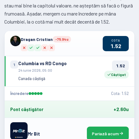
stau mai bine la capitolul valoare, ne așteptăm să facă o figură
frumoasă. Așadar, mergem cu mare încredere pe mâna
Columbiei, la o cotă mai mult decât decentă de 1.52.
Dragan Cristian
-75.94u
COTA
1.52
Columbia vs RD Congo
1
1.52
24 iunie 2026, 05:00
Câștigat
Canada câștigă
Încredere
Cota: 1.52
+2.60u
Pont câștigător
Pariază acum
Mr Bit