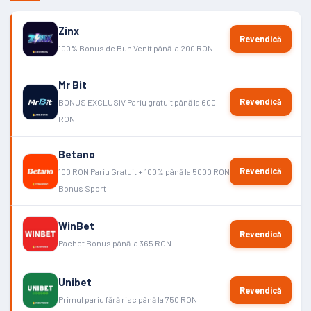
Zinx
Revendică
100% Bonus de Bun Venit până la 200 RON
Mr Bit
Revendică
BONUS EXCLUSIV Pariu gratuit până la 600
RON
Betano
Revendică
100 RON Pariu Gratuit + 100% până la 5000 RON
Bonus Sport
WinBet
Revendică
Pachet Bonus până la 365 RON
Unibet
Revendică
Primul pariu fără risc până la 750 RON