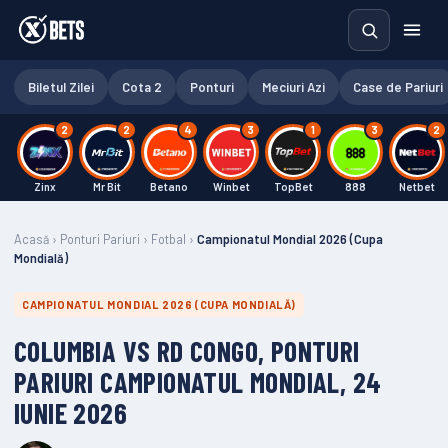
Biletul Zilei
Cota 2
Ponturi
Meciuri Azi
Case de Pariuri
2
2
4
3
1
3
2
Zinx
Mr Bit
Betano
Winbet
TopBet
888
Netbet
Acasă
›
Ponturi Pariuri
›
Fotbal
›
Campionatul Mondial 2026 (Cupa
Mondială)
CAMPIONATUL MONDIAL 2026 (CUPA MONDIALĂ)
COLUMBIA VS RD CONGO, PONTURI
PARIURI CAMPIONATUL MONDIAL, 24
IUNIE 2026