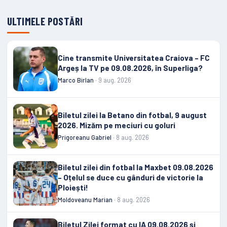
ULTIMELE POSTĂRI
Cine transmite Universitatea Craiova – FC
Argeș la TV pe 09.08.2026, în Superliga?
Marco Birlan
· 9 aug. 2026
Biletul zilei la Betano din fotbal, 9 august
2026. Mizăm pe meciuri cu goluri
Prigoreanu Gabriel
· 8 aug. 2026
Biletul zilei din fotbal la Maxbet 09.08.2026
– Oțelul se duce cu gânduri de victorie la
Ploiești!
Moldoveanu Marian
· 8 aug. 2026
Biletul Zilei format cu IA 09.08.2026 și