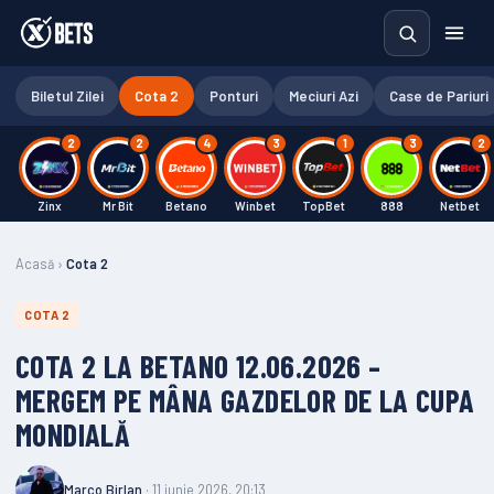
Biletul Zilei
Cota 2
Ponturi
Meciuri Azi
Case de Pariuri
2
2
4
3
1
3
2
Zinx
Mr Bit
Betano
Winbet
TopBet
888
Netbet
Acasă
›
Cota 2
COTA 2
COTA 2 LA BETANO 12.06.2026 –
MERGEM PE MÂNA GAZDELOR DE LA CUPA
MONDIALĂ
Marco Birlan
· 11 iunie 2026, 20:13