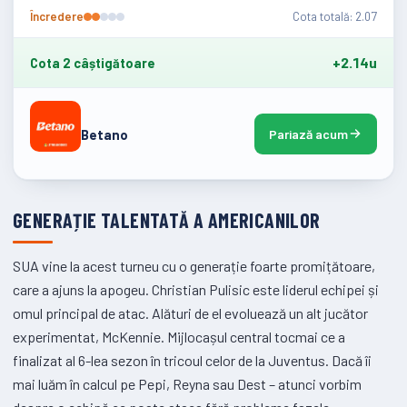
Încredere
Cota totală: 2.07
+2.14u
Cota 2 câștigătoare
Pariază acum
Betano
GENERAȚIE TALENTATĂ A AMERICANILOR
SUA vine la acest turneu cu o generație foarte promițătoare,
care a ajuns la apogeu. Christian Pulisic este liderul echipei și
omul principal de atac. Alături de el evoluează un alt jucător
experimentat, McKennie. Mijlocașul central tocmai ce a
finalizat al 6-lea sezon în tricoul celor de la Juventus. Dacă îi
mai luăm în calcul pe Pepi, Reyna sau Dest – atunci vorbim