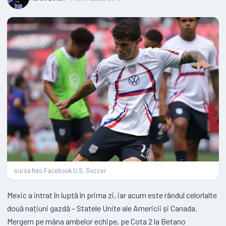
sursă foto Facebook U.S. Soccer
Mexic a intrat în luptă în prima zi, iar acum este rândul celorlalte
două națiuni gazdă – Statele Unite ale Americii și Canada.
Mergem pe mâna ambelor echipe, pe Cota 2 la Betano