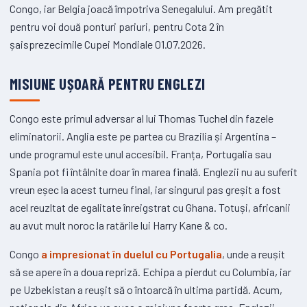
Congo, iar Belgia joacă împotriva Senegalului. Am pregătit
pentru voi două ponturi pariuri, pentru Cota 2 în
șaisprezecimile Cupei Mondiale 01.07.2026.
MISIUNE UȘOARĂ PENTRU ENGLEZI
Congo este primul adversar al lui Thomas Tuchel din fazele
eliminatorii. Anglia este pe partea cu Brazilia și Argentina –
unde programul este unul accesibil. Franța, Portugalia sau
Spania pot fi întâlnite doar în marea finală. Englezii nu au suferit
vreun eșec la acest turneu final, iar singurul pas greșit a fost
acel reuzltat de egalitate înreigstrat cu Ghana. Totuși, africanii
au avut mult noroc la ratările lui Harry Kane & co.
Congo
a impresionat în duelul cu Portugalia
, unde a reușit
să se apere în a doua repriză. Echipa a pierdut cu Columbia, iar
pe Uzbekistan a reușit să o întoarcă în ultima partidă. Acum,