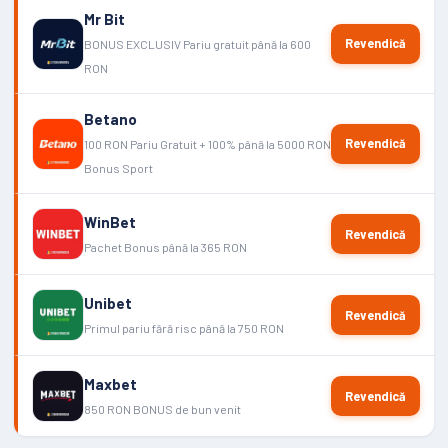
Mr Bit
Revendică
BONUS EXCLUSIV Pariu gratuit până la 600
RON
Betano
Revendică
100 RON Pariu Gratuit + 100% până la 5000 RON
Bonus Sport
WinBet
Revendică
Pachet Bonus până la 365 RON
Unibet
Revendică
Primul pariu fără risc până la 750 RON
Maxbet
Revendică
850 RON BONUS de bun venit