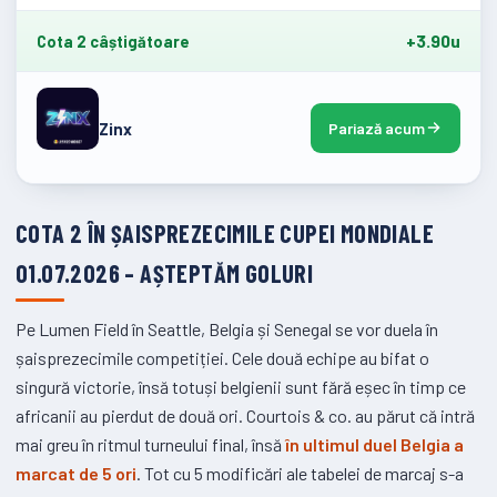
+3.90u
Cota 2 câștigătoare
Pariază acum
Zinx
COTA 2 ÎN ȘAISPREZECIMILE CUPEI MONDIALE
01.07.2026 – AȘTEPTĂM GOLURI
Pe Lumen Field în Seattle, Belgia și Senegal se vor duela în
șaisprezecimile competiției. Cele două echipe au bifat o
singură victorie, însă totuși belgienii sunt fără eșec în timp ce
africanii au pierdut de două ori. Courtois & co. au părut că intră
mai greu în ritmul turneului final, însă
în ultimul duel Belgia a
marcat de 5 ori
. Tot cu 5 modificări ale tabelei de marcaj s-a