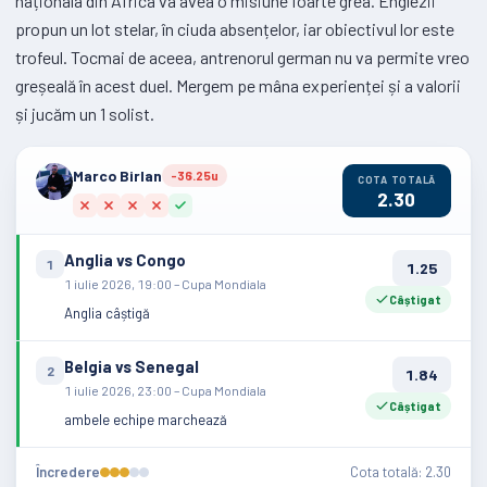
naționala din Africa va avea o misiune foarte grea. Englezii
propun un lot stelar, în ciuda absențelor, iar obiectivul lor este
trofeul. Tocmai de aceea, antrenorul german nu va permite vreo
greșeală în acest duel. Mergem pe mâna experienței și a valorii
și jucăm un 1 solist.
Marco Birlan
-36.25u
COTA TOTALĂ
2.30
Anglia vs Congo
1
1.25
1 iulie 2026, 19:00 – Cupa Mondiala
Câștigat
Anglia câștigă
Belgia vs Senegal
2
1.84
1 iulie 2026, 23:00 – Cupa Mondiala
Câștigat
ambele echipe marchează
Încredere
Cota totală: 2.30