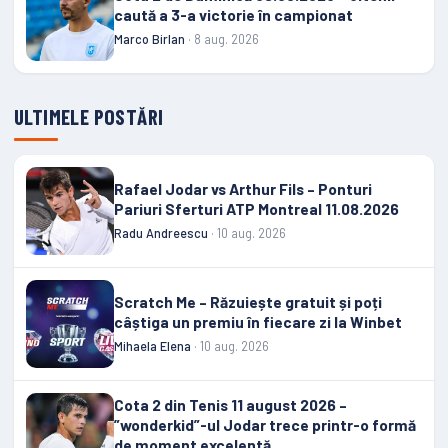
caută a 3-a victorie în campionat
Marco Birlan
· 8 aug. 2026
ULTIMELE POSTĂRI
Rafael Jodar vs Arthur Fils – Ponturi
Pariuri Sferturi ATP Montreal 11.08.2026
Radu Andreescu
· 10 aug. 2026
Scratch Me – Răzuiește gratuit și poți
câștiga un premiu în fiecare zi la Winbet
Mihaela Elena
· 10 aug. 2026
Cota 2 din Tenis 11 august 2026 –
”wonderkid”-ul Jodar trece printr-o formă
de moment excelentă