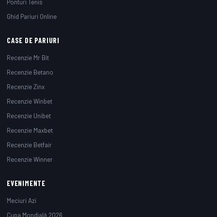
Ponturi Tenis
500 Rotiri Gratuite Fără Rulaj
Ghid Pariuri Online
150 Rotiri Gratuite Rulaj 1X
CASE DE PARIURI
XBets
Recenzie Mr Bit
Recenzie Betano
Recenzie Zinx
Recenzie Winbet
Recenzie Unibet
Adresa
de
Recenzie Maxbet
e-
Recenzie Betfair
mail
*
Recenzie Winner
EVENIMENTE
Sunt de acord să
Meciuri Azi
primesc
Cupa Mondială 2026
newsletterul