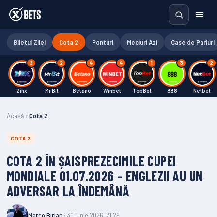
Biletul Zilei
Cota 2
Ponturi
Meciuri Azi
Case de Pariuri
2
2
4
4
1
3
2
Zinx
Mr Bit
Betano
Winbet
TopBet
888
Netbet
Acasă
›
Cota 2
COTA 2
COTA 2 ÎN ȘAISPREZECIMILE CUPEI
MONDIALE 01.07.2026 – ENGLEZII AU UN
ADVERSAR LA ÎNDEMÂNĂ
Marco Birlan
· 30 iunie 2026, 21:29