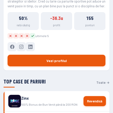
strategiilor si ideilor. Cred cu tarie ca pariurile sportive pot aduce un
venit pasiv in timp, cu un plan bine pus la punct si o disciplina de fier.
50%
−36.3u
155
rată câștig
profit
ponturi
ultimele 5
Vezi profilul
TOP CASE DE PARIURI
Toate →
Zinx
Revendică
100% Bonus de Bun Venit până la 200 RON