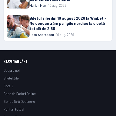
Marian Man
· 10 aug. 2026
Biletul zilei din 10 august 2026 la Winbet –
Ne concentrăm pe ligile nordice la o cotă
totală de 2.65
Radu Andreescu
· 10 aug. 2026
RECOMANDĂRI
Despre noi
ÎNVÂRTE
Biletul Zilei
re
ȘI
100 LEI Pariu Gratuit Fără Rulaj
VEZI
Cota 2
CE
Case de Pariuri Online
BONUS
Bonus fără Depunere
PRIMEȘTI
Ponturi Fotbal