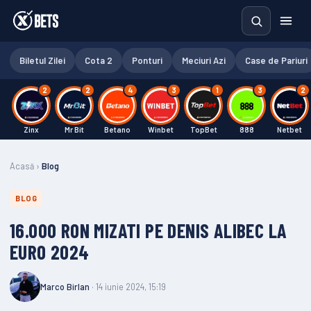
Biletul Zilei
Cota 2
Ponturi
Meciuri Azi
Case de Pariuri
2
2
4
3
1
3
2
Zinx
Mr Bit
Betano
Winbet
TopBet
888
Netbet
Acasă
›
Blog
BLOG
16.000 RON MIZATI PE DENIS ALIBEC LA
EURO 2024
Marco Birlan
· 14 iunie 2024, 15:19