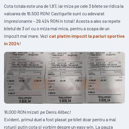
Cota totala este una de 1.87, iar miza pe cele 3 bilete se ridica la
valoarea de 16.500 RON! Castigurile sunt cu adevarat
impresionante – 29.424 RON in total! Acesta a ales sa repete
biletul de 3 ori cu o miza mai mica, pentru a scapa de un
impozit mai mare. Vezi
cat platim impozit la pariuri sportive
in 2024
!
16.000 RON mizati pe Denis Alibec!
Evident, primul duel a fost plasat pe bilet doar pentru a mai
rotunji putin cota si vorbim despre un easy win. La pauza