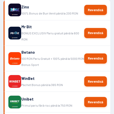
Zinx
Revendică
100% Bonus de Bun Venit până la 200 RON
Mr Bit
Revendică
BONUS EXCLUSIV Pariu gratuit până la 600
RON
Betano
Revendică
100 RON Pariu Gratuit + 100% până la 5000 RON
Bonus Sport
WinBet
Revendică
Pachet Bonus până la 365 RON
Unibet
Revendică
Primul pariu fără risc până la 750 RON