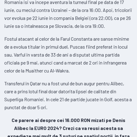
Romania isi va incepe aventura la turneul final pe data de 17
iunie, cu meciul contra Ucrainei – de la ora 16:00. Apoi, tricolorii
vor evolua pe 22 iunie in compania Belgiei (ora 22:00), ca pe 26
iunie sa o intalneasca pe Slovacia, de la ora 19:00.
Fostul atacant al celor de la Farul Constanta are sanse minime
de a evolua titular in primul duel, Puscas fiind preferat in locul
sau. Varful in varsta de 33 de ani a disputat ultima partida
oficiala pe 9 mai, atunci cand a marcat de 2 ori in infrangerea
celor de la Muaither cu Al-Wakra.
Transferul in Qatar nu a fost unul de bun augur pentru Alibec,
care a prins lotul final doar datorita lipsei de calitate din
Superliga Romaniei. In cele 21 de partide jucate in Golf, acesta a
punctat de doar 5 ori.
Ce parere ai despre cei 16.000 RON mizati pe Denis
Alibec la EURO 2024? Crezi ca va reusi acesta sa
expedieze mai mult de 3 suturi pe spatiul portii, in faza