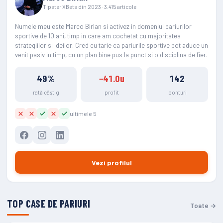
Tipster XBets din 2023 · 3.415 articole
Numele meu este Marco Birlan si activez in domeniul pariurilor
sportive de 10 ani, timp in care am cochetat cu majoritatea
strategiilor si ideilor. Cred cu tarie ca pariurile sportive pot aduce un
venit pasiv in timp, cu un plan bine pus la punct si o disciplina de fier.
49%
−41.0u
142
rată câștig
profit
ponturi
ultimele 5
Vezi profilul
TOP CASE DE PARIURI
Toate →