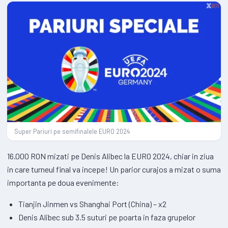
Super Pariuri pe semifinalele EURO 2024
16.000 RON mizati pe Denis Alibec la EURO 2024, chiar in ziua
in care turneul final va incepe! Un parior curajos a mizat o suma
importanta pe doua evenimente:
Tianjin Jinmen vs Shanghai Port (China) – x2
Denis Alibec sub 3.5 suturi pe poarta in faza grupelor