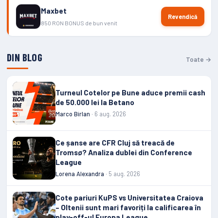
Maxbet
Revendică
850 RON BONUS de bun venit
DIN BLOG
Toate →
Turneul Cotelor pe Bune aduce premii cash
de 50.000 lei la Betano
Marco Birlan
· 6 aug. 2026
Ce șanse are CFR Cluj să treacă de
Tromsø? Analiza dublei din Conference
League
Lorena Alexandra
· 5 aug. 2026
Cote pariuri KuPS vs Universitatea Craiova
– Oltenii sunt mari favoriți la calificarea în
play-off-ul Europa League