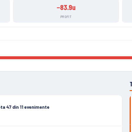
−83.9u
PROFIT
ota 47 din 11 evenimente