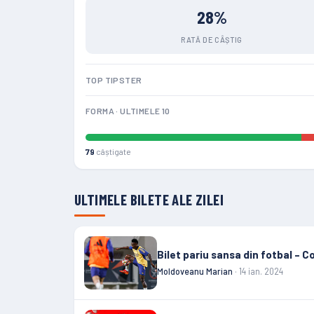
28%
RATĂ DE CÂȘTIG
TOP TIPSTER
FORMA · ULTIMELE 10
79
câștigate
ULTIMELE BILETE ALE ZILEI
Bilet pariu sansa din fotbal – C
Moldoveanu Marian
· 14 ian. 2024