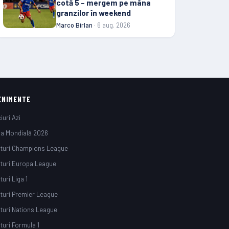
cotă 5 – mergem pe mâna
granzilor în weekend
Marco Birlan
· 6 aug. 2026
ENIMENTE
iuri Azi
a Mondială 2026
turi Champions League
turi Europa League
turi Liga 1
turi Premier League
turi Nations League
turi Formula 1