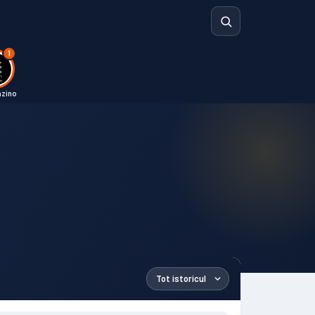
1
azino