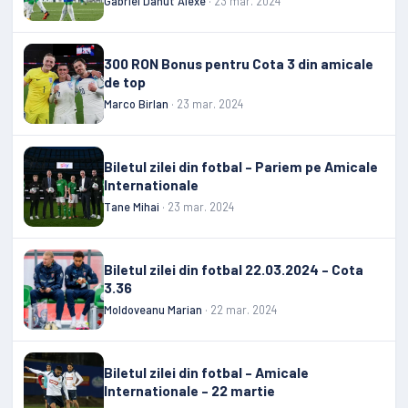
Gabriel Danut Alexe
· 23 mar. 2024
300 RON Bonus pentru Cota 3 din amicale
de top
Marco Birlan
· 23 mar. 2024
Biletul zilei din fotbal – Pariem pe Amicale
Internationale
Tane Mihai
· 23 mar. 2024
Biletul zilei din fotbal 22.03.2024 – Cota
3.36
Moldoveanu Marian
· 22 mar. 2024
Biletul zilei din fotbal – Amicale
Internationale – 22 martie