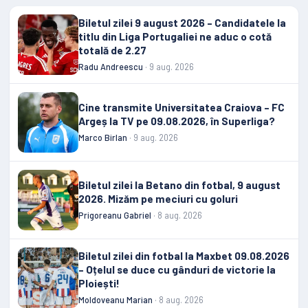
Biletul zilei 9 august 2026 – Candidatele la
titlu din Liga Portugaliei ne aduc o cotă
totală de 2.27
Radu Andreescu
· 9 aug. 2026
Cine transmite Universitatea Craiova – FC
Argeș la TV pe 09.08.2026, în Superliga?
Marco Birlan
· 9 aug. 2026
Biletul zilei la Betano din fotbal, 9 august
2026. Mizăm pe meciuri cu goluri
Prigoreanu Gabriel
· 8 aug. 2026
Biletul zilei din fotbal la Maxbet 09.08.2026
– Oțelul se duce cu gânduri de victorie la
Ploiești!
Moldoveanu Marian
· 8 aug. 2026