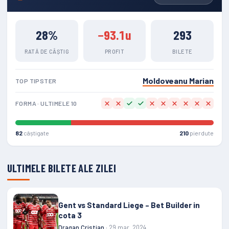
28%
−93.1u
293
RATĂ DE CÂȘTIG
PROFIT
BILETE
Moldoveanu Marian
TOP TIPSTER
FORMA · ULTIMELE 10
82
câștigate
210
pierdute
ULTIMELE BILETE ALE ZILEI
Gent vs Standard Liege – Bet Builder in
cota 3
Dragan Cristian
· 29 mar. 2024