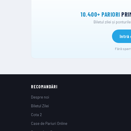
10.400+ PARIORI
PRI
Biletul zilei și ponturi
Intră 
Fără spam.
RECOMANDĂRI
Despre noi
Biletul Zilei
Cota 2
Case de Pariuri Online