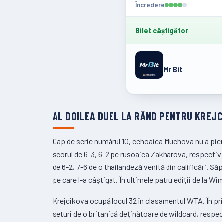
Încredere
Bilet câștigător
Mr Bit
AL DOILEA DUEL LA RÂND PENTRU KREJC
Cap de serie numărul 10, cehoaica Muchova nu a pierdu
scorul de 6-3, 6-2 pe rusoaica Zakharova, respectiv 
de 6-2, 7-6 de o thailandeză venită din calificări.
pe care l-a câștigat. În ultimele patru ediții de la W
Krejcikova ocupă locul 32 în clasamentul WTA. În pri
seturi de o britanică deținătoare de wildcard, respe