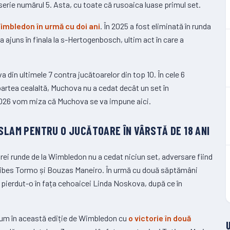
erie numărul 5. Asta, cu toate că rusoaica luase primul set.
 Wimbledon în urmă cu doi ani
. În 2025 a fost eliminată în runda
 a ajuns în finala la s-Hertogenbosch, ultim act în care a
 din ultimele 7 contra jucătoarelor din top 10. În cele 6
 partea cealaltă, Muchova nu a cedat decât un set în
ie 2026 vom miza că Muchova se va impune aici.
 SLAM PENTRU O JUCĂTOARE ÎN VÂRSTĂ DE 18 ANI
trei runde de la Wimbledon nu a cedat niciun set, adversare fiind
ribes Tormo și Bouzas Maneiro. În urmă cu două săptămâni
. A pierdut-o în fața cehoaicei Linda Noskova, după ce în
 drum în această ediție de Wimbledon cu
o victorie în două