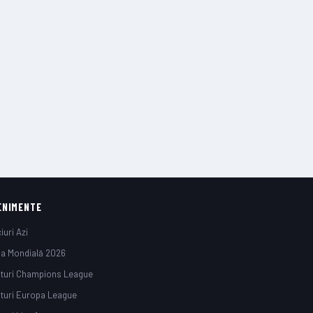
ENIMENTE
iuri Azi
a Mondială 2026
turi Champions League
turi Europa League