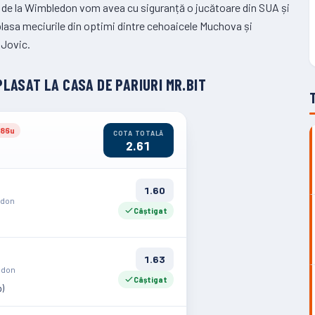
nin de la Wimbledon vom avea cu siguranță o jucătoare din SUA și
m plasa meciurile din optimi dintre cehoaicele Muchova și
 Jovic.
 PLASAT LA CASA DE PARIURI MR.BIT
.86u
COTA TOTALĂ
2.61
a
1.60
edon
Câștigat
1.63
edon
Câștigat
p)