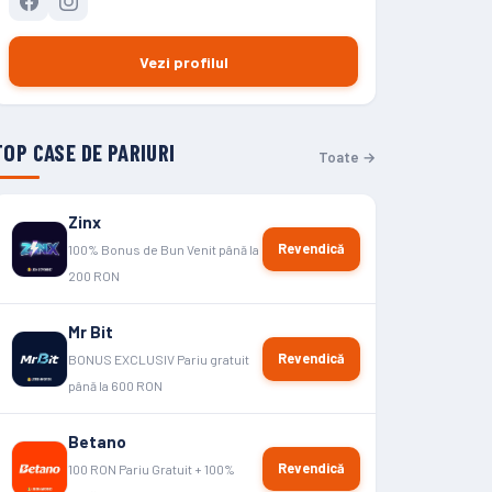
Vezi profilul
TOP CASE DE PARIURI
Toate →
Zinx
Revendică
100% Bonus de Bun Venit până la
200 RON
Mr Bit
Revendică
BONUS EXCLUSIV Pariu gratuit
până la 600 RON
Betano
Revendică
100 RON Pariu Gratuit + 100%