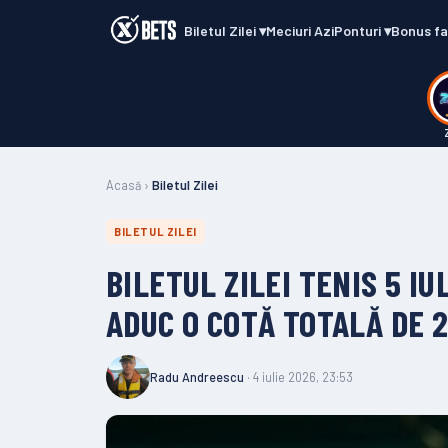
Biletul Zilei ▾
Meciuri Azi
Ponturi ▾
Bonus fa
Acasă
›
Biletul Zilei
BILETUL ZILEI
BILETUL ZILEI TENIS 5 I
ADUC O COTĂ TOTALĂ DE 2
Radu Andreescu
· 4 iulie 2026, 23:53