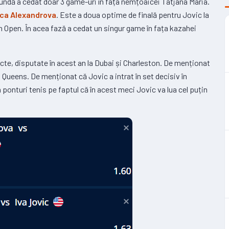
cundă a cedat doar 3 game-uri în fața nemțoaicei Tatjana Maria.
ica Alexandrova
. Este a doua optime de finală pentru Jovic la
n Open. În acea fază a cedat un singur game în fața kazahei
recte, disputate în acest an la Dubai și Charleston. De menționat
a Queens. De menționat că Jovic a intrat în set decisiv în
 ponturi tenis pe faptul că în acest meci Jovic va lua cel puțin