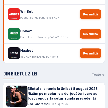
WinBet
Revendică
Pachet Bonus până la 365 RON
Unibet
Revendică
Primul pariu fără risc până la 750 RON
Maxbet
Revendică
850 RON BONUS de bun venit
DIN BILETUL ZILEI
Toate →
Biletul zilei tenis la Unibet 8 august 2026 –
Mizăm pe meciurile a doi jucători care au
fost conduși la seturi runda precedentă
Radu Andreescu
· 8 aug. 2026