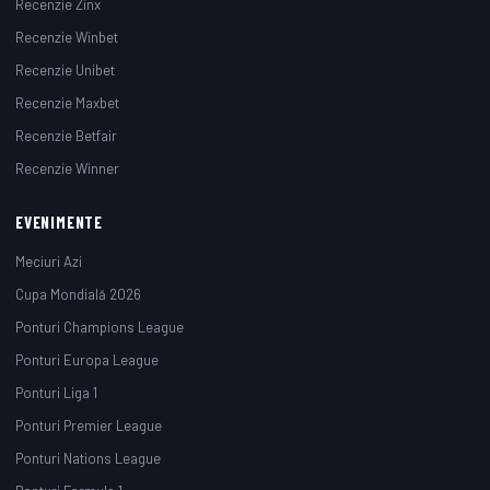
Recenzie Zinx
Recenzie Winbet
Recenzie Unibet
Recenzie Maxbet
Recenzie Betfair
Recenzie Winner
EVENIMENTE
Meciuri Azi
Cupa Mondială 2026
Ponturi Champions League
Ponturi Europa League
Ponturi Liga 1
Ponturi Premier League
Ponturi Nations League