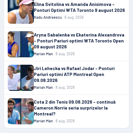
Elina Svitolina vs Amanda Anisimova –
Ponturi Optimi WTA Toronto 9 august 2026
Radu Andreescu
· 8 aug. 2026
Aryna Sabalenka vs Ekaterina Alexandrova
– Ponturi Pariuri optimi WTA Toronto Open
09 august 2026
Marian Man
· 8 aug. 2026
Jiri Lehecka vs Rafael Jodar – Ponturi
Pariuri optimi ATP Montreal Open
09.08.2026
Marian Man
· 8 aug. 2026
Cota 2 din Tenis 09.08.2026 – continuă
Cameron Norrie seria surprizelor la
Montreal?
Marian Man
· 8 aug. 2026