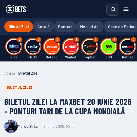
Biletul Zilei
Cota 2
Ponturi
Meciuri Azi
Case de Pariuri
2
2
4
3
1
3
2
Zinx
Mr Bit
Betano
Winbet
TopBet
888
Netbet
Acasă
›
Biletul Zilei
BILETUL ZILEI
BILETUL ZILEI LA MAXBET 20 IUNIE 2026
– PONTURI TARI DE LA CUPA MONDIALĂ
Marco Birlan
· 19 iunie 2026, 22:15