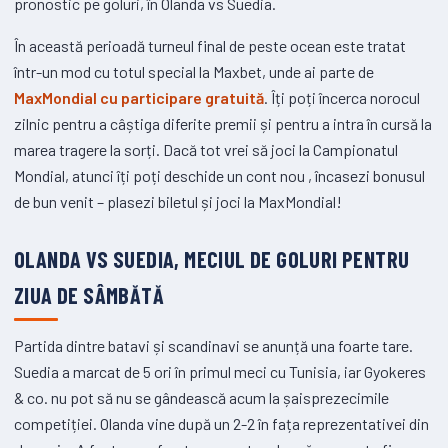
pronostic pe goluri, în Olanda vs Suedia.
În această perioadă turneul final de peste ocean este tratat
într-un mod cu totul special la Maxbet, unde ai parte de
MaxMondial cu participare gratuită
. Îți poți încerca norocul
zilnic pentru a câștiga diferite premii și pentru a intra în cursă la
marea tragere la sorți. Dacă tot vrei să joci la Campionatul
Mondial, atunci îți poți deschide un cont nou , încasezi bonusul
de bun venit – plasezi biletul și joci la MaxMondial!
OLANDA VS SUEDIA, MECIUL DE GOLURI PENTRU
ZIUA DE SÂMBĂTĂ
Partida dintre batavi și scandinavi se anunță una foarte tare.
Suedia a marcat de 5 ori în primul meci cu Tunisia, iar Gyokeres
& co. nu pot să nu se gândească acum la șaisprezecimile
competiției. Olanda vine după un 2-2 în fața reprezentativei din