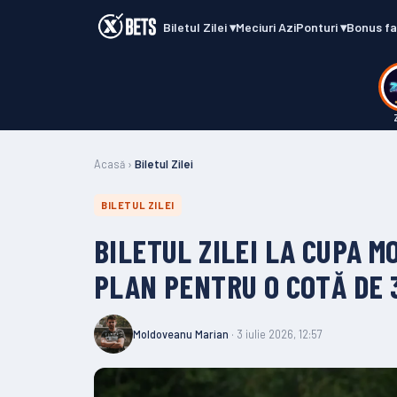
Biletul Zilei ▾
Meciuri Azi
Ponturi ▾
Bonus fa
Acasă
›
Biletul Zilei
BILETUL ZILEI
BILETUL ZILEI LA CUPA MO
PLAN PENTRU O COTĂ DE 
Moldoveanu Marian
· 3 iulie 2026, 12:57