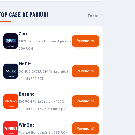
TOP CASE DE PARIURI
Toate →
Zinx
Revendică
100% Bonus de Bun Venit până la
200 RON
Mr Bit
Revendică
BONUS EXCLUSIV Pariu gratuit
până la 600 RON
Betano
Revendică
100 RON Pariu Gratuit + 100%
până la 5000 RON Bonus Sport
WinBet
Revendică
Pachet Bonus până la 365 RON