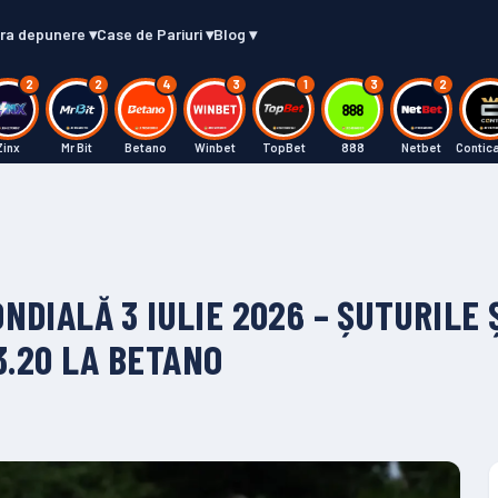
ra depunere ▾
Case de Pariuri ▾
Blog ▾
2
2
4
3
1
3
2
Zinx
Mr Bit
Betano
Winbet
TopBet
888
Netbet
Contic
NDIALĂ 3 IULIE 2026 – ȘUTURILE 
3.20 LA BETANO