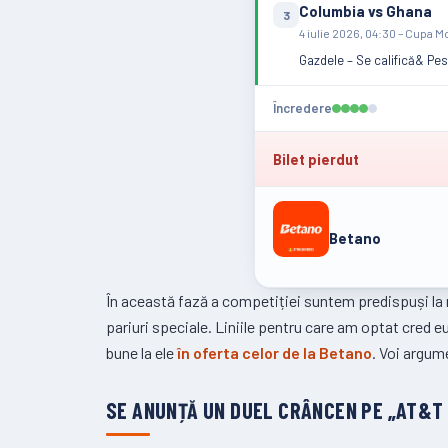
Columbia vs Ghana
3
4 iulie 2026, 04:30 – Cupa M
Gazdele – Se califică& Pes
Încredere
Bilet pierdut
Betano
În această fază a competiției suntem predispuși la r
pariuri speciale. Liniile pentru care am optat cred e
bune la ele
în oferta celor de la Betano
. Voi argum
SE ANUNȚĂ UN DUEL CRÂNCEN PE „AT&T 