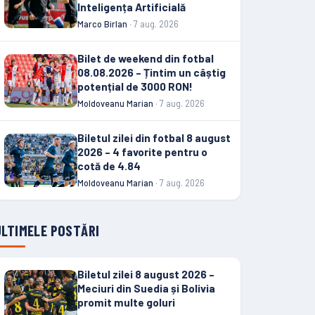
Inteligența Artificială
Marco Birlan
· 7 aug. 2026
Bilet de weekend din fotbal
08.08.2026 – Țintim un câștig
potențial de 3000 RON!
Moldoveanu Marian
· 7 aug. 2026
Biletul zilei din fotbal 8 august
2026 – 4 favorite pentru o
cotă de 4.84
Moldoveanu Marian
· 7 aug. 2026
ULTIMELE POSTĂRI
Biletul zilei 8 august 2026 –
Meciuri din Suedia și Bolivia
promit multe goluri