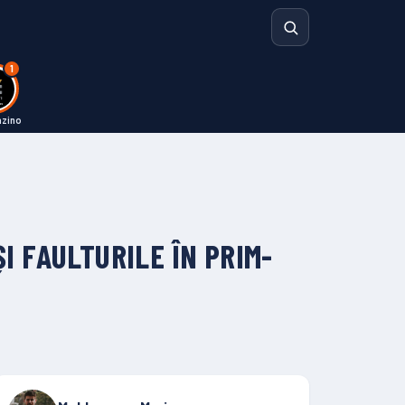
1
azino
ȘI FAULTURILE ÎN PRIM-