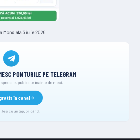
pa Mondială 3 iulie 2026
MESC PONTURILE PE TELEGRAM
le speciale, publicate înainte de meci.
gratis în canal
 Ieși cu un tap, oricând.