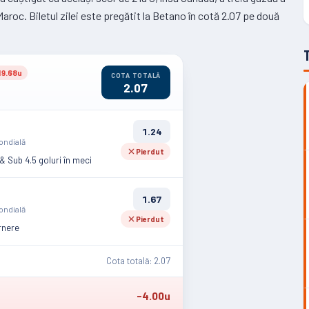
oc. Biletul zilei este pregătit la Betano în cotă 2.07 pe două
19.68u
COTA TOTALĂ
2.07
1.24
ondială
Pierdut
& Sub 4.5 goluri în meci
1.67
ondială
Pierdut
rnere
Cota totală: 2.07
-4.00u