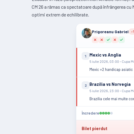
CM 26 a rămas ca spectatoare după înfrângerea cu Mar
optimi extrem de echilibrate.
Prigoreanu Gabriel
-
Mexic vs Anglia
1
5 iulie 2026, 03:00 – Cupa M
Mexic +2 handicap asiatic 
Brazilia vs Norvegia
2
5 iulie 2026, 23:00 – Cupa M
Brazilia cele mai multe co
Încredere
Bilet pierdut