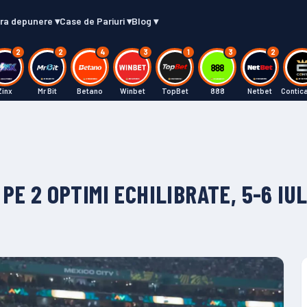
ra depunere ▾
Case de Pariuri ▾
Blog ▾
2
2
4
3
1
3
2
Zinx
Mr Bit
Betano
Winbet
TopBet
888
Netbet
Contic
PE 2 OPTIMI ECHILIBRATE, 5-6 IU