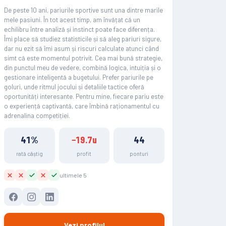
De peste 10 ani, pariurile sportive sunt una dintre marile
mele pasiuni. În tot acest timp, am învățat că un
echilibru între analiză și instinct poate face diferența.
Îmi place să studiez statisticile și să aleg pariuri sigure,
dar nu ezit să îmi asum și riscuri calculate atunci când
simt că este momentul potrivit. Cea mai bună strategie,
din punctul meu de vedere, combină logica, intuiția și o
gestionare inteligentă a bugetului. Prefer pariurile pe
goluri, unde ritmul jocului și detaliile tactice oferă
oportunități interesante. Pentru mine, fiecare pariu este
o experiență captivantă, care îmbină raționamentul cu
adrenalina competiției.
41%
−19.7u
44
rată câștig
profit
ponturi
ultimele 5
Vezi profilul