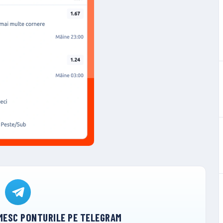
MESC PONTURILE PE TELEGRAM