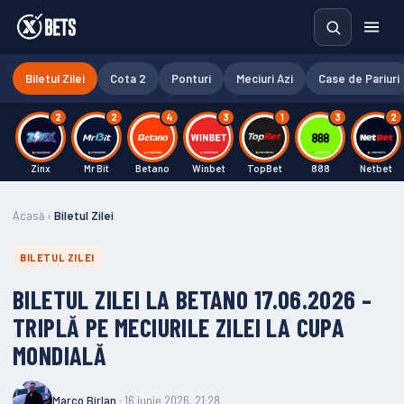
Biletul Zilei
Cota 2
Ponturi
Meciuri Azi
Case de Pariuri
2
2
4
3
1
3
2
Zinx
Mr Bit
Betano
Winbet
TopBet
888
Netbet
Acasă
›
Biletul Zilei
BILETUL ZILEI
BILETUL ZILEI LA BETANO 17.06.2026 –
TRIPLĂ PE MECIURILE ZILEI LA CUPA
MONDIALĂ
Marco Birlan
· 16 iunie 2026, 21:28