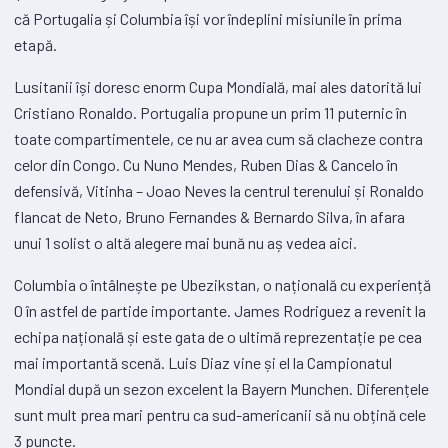
că Portugalia și Columbia își vor îndeplini misiunile în prima
etapă.
Lusitanii își doresc enorm Cupa Mondială, mai ales datorită lui
Cristiano Ronaldo. Portugalia propune un prim 11 puternic în
toate compartimentele, ce nu ar avea cum să clacheze contra
celor din Congo. Cu Nuno Mendes, Ruben Dias & Cancelo în
defensivă, Vitinha – Joao Neves la centrul terenului și Ronaldo
flancat de Neto, Bruno Fernandes & Bernardo Silva, în afara
unui 1 solist o altă alegere mai bună nu aș vedea aici.
Columbia o întâlnește pe Ubezikstan, o națională cu experiență
0 în astfel de partide importante. James Rodriguez a revenit la
echipa națională și este gata de o ultimă reprezentație pe cea
mai importantă scenă. Luis Diaz vine și el la Campionatul
Mondial după un sezon excelent la Bayern Munchen. Diferențele
sunt mult prea mari pentru ca sud-americanii să nu obțină cele
3 puncte.