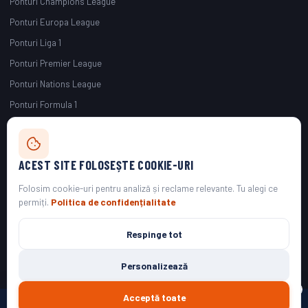
Ponturi Champions League
Ponturi Europa League
Ponturi Liga 1
Ponturi Premier League
Ponturi Nations League
Ponturi Formula 1
Decizia ONJN nr.191/17.04.2026, Licența: L2260797Y001731
ACEST SITE FOLOSEȘTE COOKIE-URI
Accesul interzis persoanelor sub 18 ani
Joc responsabil!
Folosim cookie-uri pentru analiză și reclame relevante. Tu alegi ce
permiți.
Politica de confidențialitate
Termeni și condiții
Politica Cookies
Politica de confidențialitate
Contact
Setări cookie-uri
Respinge tot
Politica linkurilor:
Unele linkuri de pe XBets.ro sunt linkuri de afiliere. Dacă dați
click pe acestea și vă creați un cont la una dintre agențiile de pariuri recomandate,
putem primi un comision. Acest lucru nu implică niciun cost suplimentar pentru
Personalizează
dumneavoastră.
✕
Acceptă toate
TIPZOR MEDIA SRL · CUI: RO 35053369 · NR: J28/667/2015 · Iancu Jianu, Olt