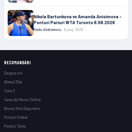
Nikola Bartunkova vs Amanda Anisimova –
Ponturi Pariuri WTA Toronto 6.08.2026
Radu Andreescu
· 6 aug. 2026
RECOMANDĂRI
Despre noi
Biletul Zilei
Cota 2
Case de Pariuri Online
Bonus fără Depunere
Ponturi Fotbal
Ponturi Tenis