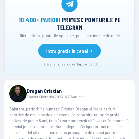
10.400+ PARIORI
PRIMESC PONTURILE PE
TELEGRAM
Biletul zilei și ponturile speciale, publicate înainte de meci.
Intră gratis în canal
Fără spam. Ieși cu un tap, oricând.
Dragan Cristian
Tipster XBets din 2023 · 5.776 articole
Salutare, pariori! Mă numesc Cristian Drăgan și joc la pariuri
sportive de mai bine de un deceniu. În zona site-urilor de profil
activez de peste 8 ani, timp în care am reușit să învăț ce înseamnă în
special jocul responsabil. Sunt adeptul câștigurilor mai mici, dar
sigure, astfel că stilul meu de joc presupune de obicei pariuri cu
șanse mari de reușită. Nu sunt acord cu ideea de îmbogățire peste