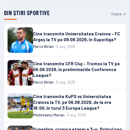
DIN ȘTIRI SPORTIVE
Toate →
Cine transmite Universitatea Craiova – FC
Argeș la TV pe 09.08.2026, în Superliga?
Marco Birlan
· 9 aug. 2026
Cine transmite CFR Cluj – Tromso la TV pe
06.08.2026, în preliminariile Conference
League?
Marco Birlan
· 6 aug. 2026
Cine transmite KuPS vs Universitatea
Craiova la TV, pe 06.08.2026, de la ora
18:00, în turul 3 Europa League?
Moldoveanu Marian
· 6 aug. 2026
Superliga, cronica etapei a 3-a: Primul pas