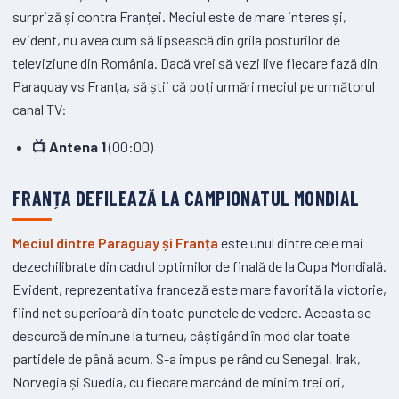
surpriză și contra Franței. Meciul este de mare interes și,
evident, nu avea cum să lipsească din grila posturilor de
televiziune din România. Dacă vrei să vezi live fiecare fază din
Paraguay vs Franța, să știi că poți urmări meciul pe următorul
canal TV:
📺
Antena 1
(00:00)
FRANȚA DEFILEAZĂ LA CAMPIONATUL MONDIAL
Meciul dintre Paraguay și Franța
este unul dintre cele mai
dezechilibrate din cadrul optimilor de finală de la Cupa Mondială.
Evident, reprezentativa franceză este mare favorită la victorie,
fiind net superioară din toate punctele de vedere. Aceasta se
descurcă de minune la turneu, câștigând în mod clar toate
partidele de până acum. S-a impus pe rând cu Senegal, Irak,
Norvegia și Suedia, cu fiecare marcând de minim trei ori,