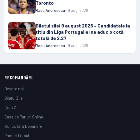
Toronto
Radu Andreescu
· 9 aug. 2026
Biletul zilei 9 august 2026 – Candidatele la
titlu din Liga Portugaliei ne aduc o cotă
totală de 2.27
Radu Andreescu
· 9 aug. 2026
RECOMANDĂRI
Despre noi
Biletul Zilei
Cota 2
Case de Pariuri Online
Bonus fără Depunere
Ponturi Fotbal