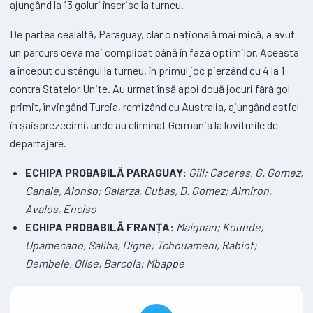
ajungând la 13 goluri înscrise la turneu.
De partea cealaltă, Paraguay, clar o națională mai mică, a avut
un parcurs ceva mai complicat până în faza optimilor. Aceasta
a început cu stângul la turneu, în primul joc pierzând cu 4 la 1
contra Statelor Unite. Au urmat însă apoi două jocuri fără gol
primit, învingând Turcia, remizând cu Australia, ajungând astfel
în șaisprezecimi, unde au eliminat Germania la loviturile de
departajare.
ECHIPA PROBABILĂ PARAGUAY:
Gill; Caceres, G. Gomez,
Canale, Alonso; Galarza, Cubas, D. Gomez; Almiron,
Avalos, Enciso
ECHIPA PROBABILĂ FRANȚA:
Maignan; Kounde,
Upamecano, Saliba, Digne; Tchouameni, Rabiot;
Dembele, Olise, Barcola; Mbappe