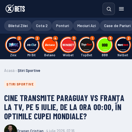
Biletul Zilei
Cota 2
Ponturi
Meciuri Azi
Case de Pariuri
2
2
4
3
1
3
2
Zinx
Mr Bit
Betano
Winbet
TopBet
888
Netbet
Acasă
›
Știri Sportive
ȘTIRI SPORTIVE
CINE TRANSMITE PARAGUAY VS FRANȚA
LA TV, PE 5 IULIE, DE LA ORA 00:00, ÎN
OPTIMILE CUPEI MONDIALE?
Dragan Cristian
· 4 iulie 2026, 07:16