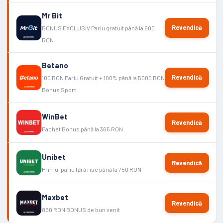
Mr Bit
Revendică
BONUS EXCLUSIV Pariu gratuit până la 600
RON
Betano
Revendică
100 RON Pariu Gratuit + 100% până la 5000 RON
Bonus Sport
WinBet
Revendică
Pachet Bonus până la 365 RON
Unibet
Revendică
Primul pariu fără risc până la 750 RON
Maxbet
Revendică
850 RON BONUS de bun venit