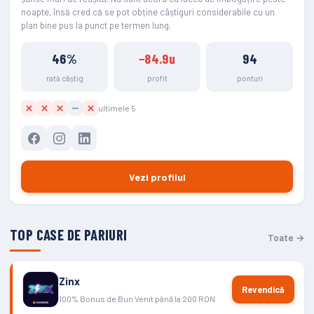
noapte, însă cred că se pot obține câștiguri considerabile cu un
plan bine pus la punct pe termen lung.
46%
−84.9u
94
rată câștig
profit
ponturi
ultimele 5
Vezi profilul
TOP CASE DE PARIURI
Toate →
Zinx
Revendică
100% Bonus de Bun Venit până la 200 RON