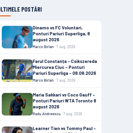
ULTIMELE POSTĂRI
Dinamo vs FC Voluntari,
Ponturi Pariuri Superliga, 8
august 2026
Marco Birlan
· 7 aug. 2026
Farul Constanța – Csikszereda
Miercurea Ciuc – Ponturi
Pariuri Superliga – 08.08.2026
Marco Birlan
· 7 aug. 2026
Maria Sakkari vs Coco Gauff –
Ponturi Pariuri WTA Toronto 8
august 2026
Radu Andreescu
· 7 aug. 2026
Learner Tien vs Tommy Paul –