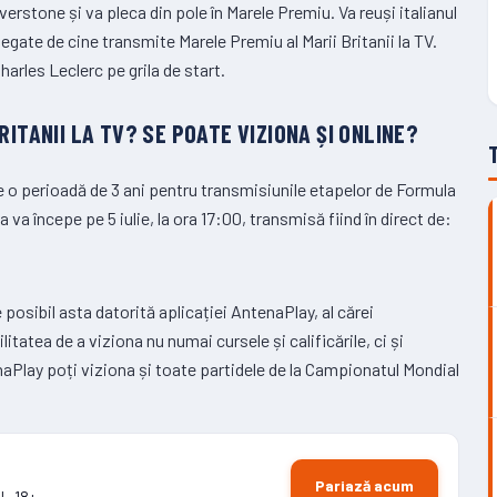
lverstone și va pleca din pole în Marele Premiu. Va reuși italianul
egate de cine transmite Marele Premiu al Marii Britanii la TV.
harles Leclerc pe grila de start.
ITANII LA TV? SE POATE VIZIONA ȘI ONLINE?
e o perioadă de 3 ani pentru transmisiunile etapelor de Formula
 va începe pe 5 iulie, la ora 17:00, transmisă fiind în direct de:
e posibil asta datorită aplicației AntenaPlay, al cărei
itatea de a viziona nu numai cursele și calificările, ci și
aPlay poți viziona și toate partidele de la Campionatul Mondial
Pariază acum
 · 18+