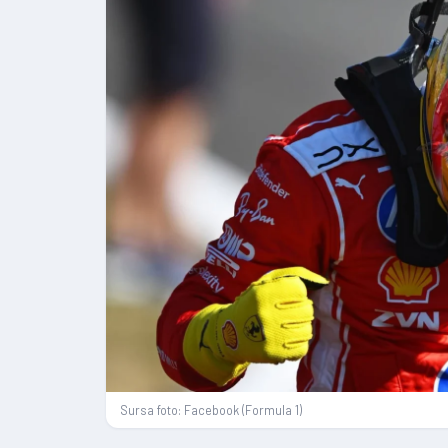
Sursa foto: Facebook (Formula 1)