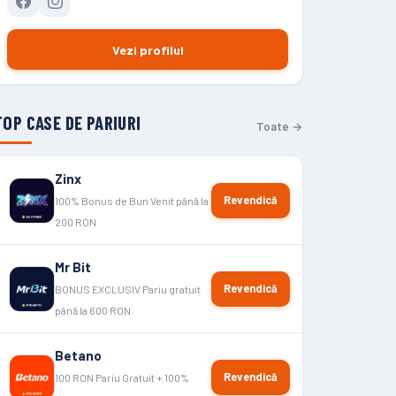
Vezi profilul
TOP CASE DE PARIURI
Toate →
Zinx
Revendică
100% Bonus de Bun Venit până la
200 RON
Mr Bit
Revendică
BONUS EXCLUSIV Pariu gratuit
până la 600 RON
Betano
Revendică
100 RON Pariu Gratuit + 100%