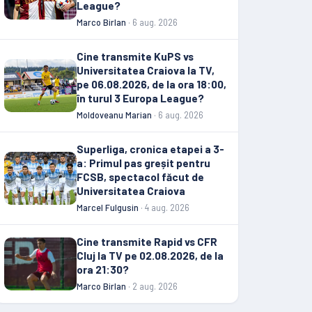
League?
Marco Birlan
· 6 aug. 2026
Cine transmite KuPS vs
Universitatea Craiova la TV,
pe 06.08.2026, de la ora 18:00,
în turul 3 Europa League?
Moldoveanu Marian
· 6 aug. 2026
Superliga, cronica etapei a 3-
a: Primul pas greșit pentru
FCSB, spectacol făcut de
Universitatea Craiova
Marcel Fulgusin
· 4 aug. 2026
Cine transmite Rapid vs CFR
Cluj la TV pe 02.08.2026, de la
ora 21:30?
Marco Birlan
· 2 aug. 2026