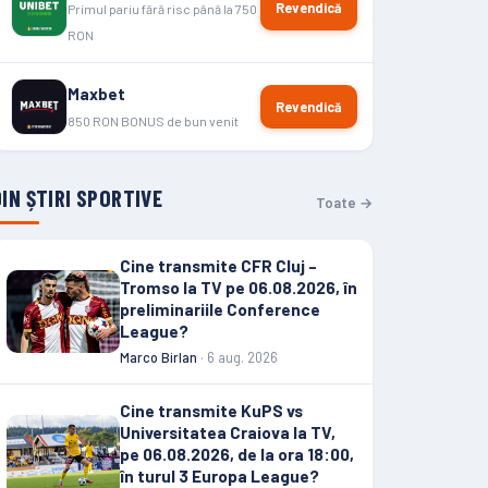
Revendică
Primul pariu fără risc până la 750
RON
Maxbet
Revendică
850 RON BONUS de bun venit
DIN ȘTIRI SPORTIVE
Toate →
Cine transmite CFR Cluj –
Tromso la TV pe 06.08.2026, în
preliminariile Conference
League?
Marco Birlan
· 6 aug. 2026
Cine transmite KuPS vs
Universitatea Craiova la TV,
pe 06.08.2026, de la ora 18:00,
în turul 3 Europa League?