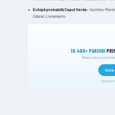
Echipă probabilă Capul Verde
: Vozinha; Moreir
Cabral; Livramento
10.400+ PARIORI
PRI
Biletul zilei și ponturi
Intră 
Fără spam.