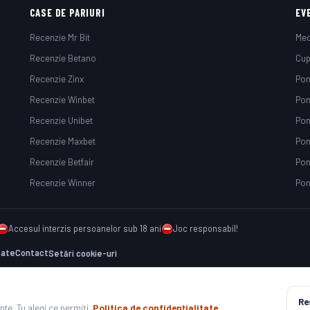
CASE DE PARIURI
EV
Recenzie Mr Bit
Mec
Recenzie Betano
Cup
Recenzie Zinx
Pon
Recenzie Winbet
Pon
Recenzie Unibet
Pon
Recenzie Maxbet
Pon
Recenzie Betfair
Pon
Recenzie Winner
Pon
Accesul interzis persoanelor sub 18 ani
Joc responsabil!
tate
Contact
Setări cookie-uri
iere. Dacă dați click pe acestea și vă creați un cont la una dintre agențiile de pariuri re
Re
te. Tu alegi ce permiți.
Politica de confidențialitate