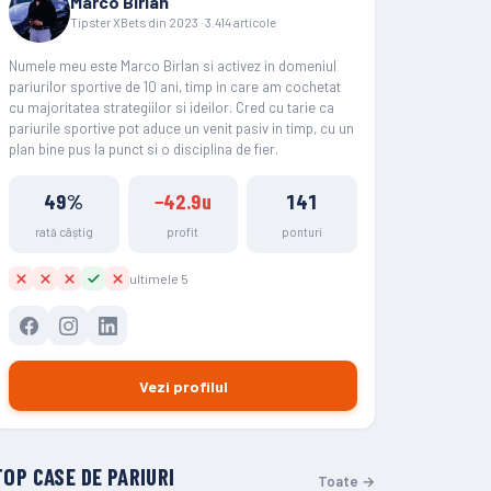
Marco Birlan
Tipster XBets din 2023 · 3.414 articole
Numele meu este Marco Birlan si activez in domeniul
pariurilor sportive de 10 ani, timp in care am cochetat
cu majoritatea strategiilor si ideilor. Cred cu tarie ca
pariurile sportive pot aduce un venit pasiv in timp, cu un
plan bine pus la punct si o disciplina de fier.
49%
−42.9u
141
rată câștig
profit
ponturi
ultimele 5
Vezi profilul
TOP CASE DE PARIURI
Toate →