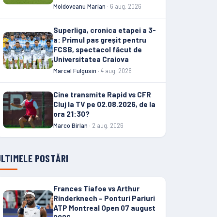
Moldoveanu Marian
· 6 aug. 2026
Superliga, cronica etapei a 3-
a: Primul pas greșit pentru
FCSB, spectacol făcut de
Universitatea Craiova
Marcel Fulgusin
· 4 aug. 2026
Cine transmite Rapid vs CFR
Cluj la TV pe 02.08.2026, de la
ora 21:30?
Marco Birlan
· 2 aug. 2026
ULTIMELE POSTĂRI
Frances Tiafoe vs Arthur
Rinderknech – Ponturi Pariuri
ATP Montreal Open 07 august