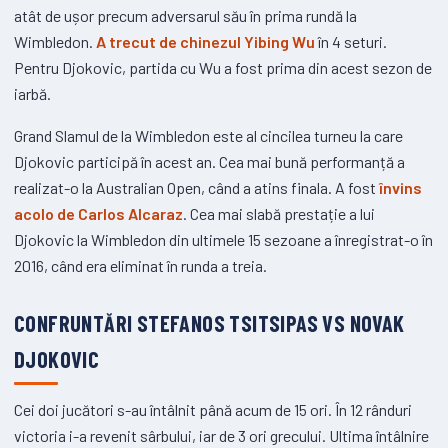
atât de ușor precum adversarul său în prima rundă la
Wimbledon.
A trecut de chinezul Yibing Wu
în 4 seturi.
Pentru Djokovic, partida cu Wu a fost prima din acest sezon de
iarbă.
Grand Slamul de la Wimbledon este al cincilea turneu la care
Djokovic participă în acest an. Cea mai bună performanță a
realizat-o la Australian Open, când a atins finala. A fost
învins
acolo de Carlos Alcaraz
. Cea mai slabă prestație a lui
Djokovic la Wimbledon din ultimele 15 sezoane a înregistrat-o în
2016, când era eliminat în runda a treia.
CONFRUNTĂRI STEFANOS TSITSIPAS VS NOVAK
DJOKOVIC
Cei doi jucători s-au întâlnit până acum de 15 ori. În 12 rânduri
victoria i-a revenit sârbului, iar de 3 ori grecului. Ultima întâlnire