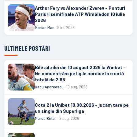
Arthur Fery vs Alexander Zverev – Ponturi
Pariuri semifinale ATP Wimbledon 10 iulie
2026
Marian Man
· 9 iul. 2026
ULTIMELE POSTĂRI
Biletul zilei din 10 august 2026 la Winbet –
Ne concentrăm pe ligile nordice la o cotă
totală de 2.65
Radu Andreescu
· 10 aug. 2026
Cota 2 la Unibet 10.08.2026 – jucăm tare pe
un single din Superliga
Marco Birlan
· 9 aug. 2026