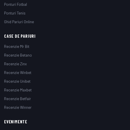
Ponturi Fotbal
Ponturi Tenis
Ghid Pariuri Online
CASE DE PARIURI
Recenzie Mr Bit
Recenzie Betano
Recenzie Zinx
Recenzie Winbet
Recenzie Unibet
Recenzie Maxbet
Recenzie Betfair
Recenzie Winner
EVENIMENTE