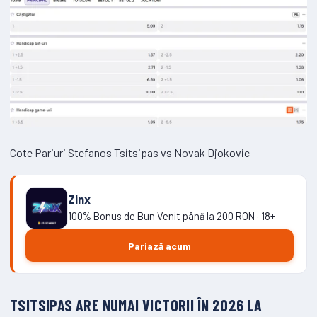
Cote Pariuri Stefanos Tsitsipas vs Novak Djokovic
Zinx
100% Bonus de Bun Venit până la 200 RON · 18+
Pariază acum
TSITSIPAS ARE NUMAI VICTORII ÎN 2026 LA