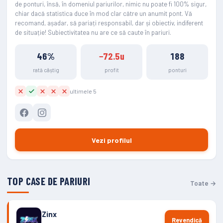
de ponturi, însă, în domeniul pariurilor, nimic nu poate fi 100% sigur,
chiar dacă statistica duce în mod clar către un anumit pont. Vă
recomand, așadar, să pariați responsabil, dar și obiectiv, indiferent
de situație! Subiectivitatea nu are ce să caute în pariuri.
46%
−72.5u
188
rată câștig
profit
ponturi
ultimele 5
Vezi profilul
TOP CASE DE PARIURI
Toate →
Zinx
Revendică