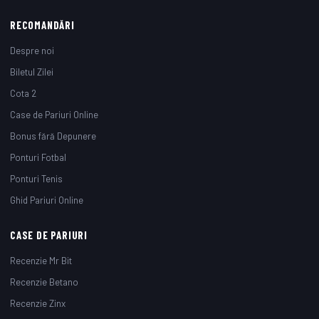
RECOMANDĂRI
Despre noi
Biletul Zilei
Cota 2
Case de Pariuri Online
Bonus fără Depunere
Ponturi Fotbal
Ponturi Tenis
Ghid Pariuri Online
CASE DE PARIURI
Recenzie Mr Bit
Recenzie Betano
Recenzie Zinx