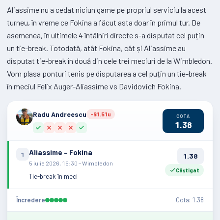
Aliassime nu a cedat niciun game pe propriul serviciu la acest
turneu, în vreme ce Fokina a făcut asta doar în primul tur. De
asemenea, în ultimele 4 întâlniri directe s-a disputat cel puțin
un tie-break. Totodată, atât Fokina, cât și Aliassime au
disputat tie-break în două din cele trei meciuri de la Wimbledon.
Vom plasa ponturi tenis pe disputarea a cel puțin un tie-break
în meciul Felix Auger-Aliassime vs Davidovich Fokina.
Radu Andreescu
-61.51u
COTA
1.38
Aliassime – Fokina
1
1.38
5 iulie 2026, 16:30 – Wimbledon
Câștigat
Tie-break în meci
Încredere
Cota: 1.38