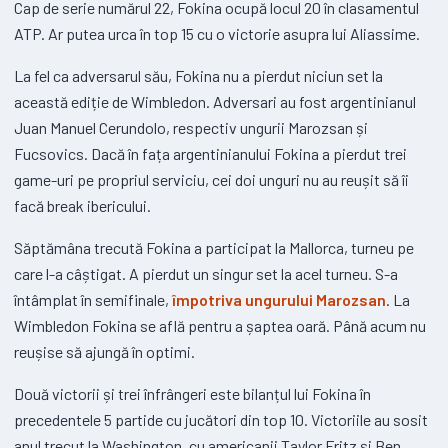
Cap de serie numărul 22, Fokina ocupă locul 20 în clasamentul
ATP. Ar putea urca în top 15 cu o victorie asupra lui Aliassime.
La fel ca adversarul său, Fokina nu a pierdut niciun set la
această ediție de Wimbledon. Adversari au fost argentinianul
Juan Manuel Cerundolo, respectiv ungurii Marozsan și
Fucsovics. Dacă în fața argentinianului Fokina a pierdut trei
game-uri pe propriul serviciu, cei doi unguri nu au reușit să îi
facă break ibericului.
Săptămâna trecută Fokina a participat la Mallorca, turneu pe
care l-a câștigat. A pierdut un singur set la acel turneu. S-a
întâmplat în semifinale,
împotriva ungurului Marozsan
. La
Wimbledon Fokina se află pentru a șaptea oară. Până acum nu
reușise să ajungă în optimi.
Două victorii și trei înfrângeri este bilanțul lui Fokina în
precedentele 5 partide cu jucători din top 10. Victoriile au sosit
anul trecut la Washington, cu americanii Taylor Fritz și Ben