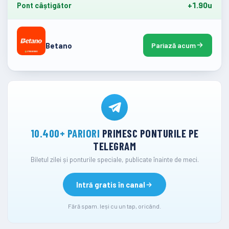
+1.90u
Pont câștigător
Pariază acum
Betano
10.400+ PARIORI
PRIMESC PONTURILE PE
TELEGRAM
Biletul zilei și ponturile speciale, publicate înainte de meci.
Intră gratis în canal
Fără spam. Ieși cu un tap, oricând.