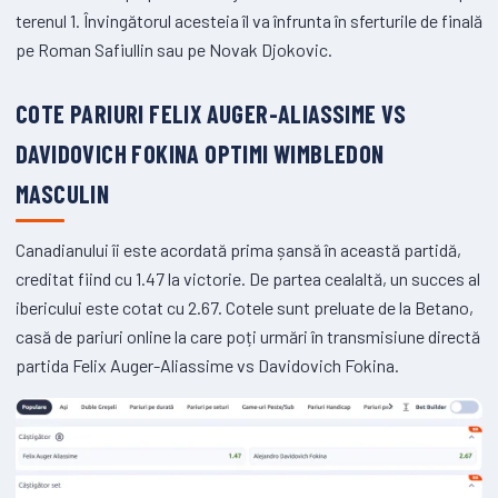
terenul 1. Învingătorul acesteia îl va înfrunta în sferturile de finală
pe Roman Safiullin sau pe Novak Djokovic.
COTE PARIURI FELIX AUGER-ALIASSIME VS
DAVIDOVICH FOKINA OPTIMI WIMBLEDON
MASCULIN
Canadianului îi este acordată prima șansă în această partidă,
creditat fiind cu 1.47 la victorie. De partea cealaltă, un succes al
ibericului este cotat cu 2.67. Cotele sunt preluate de la Betano,
casă de pariuri online la care poți urmări în transmisiune directă
partida Felix Auger-Aliassime vs Davidovich Fokina.