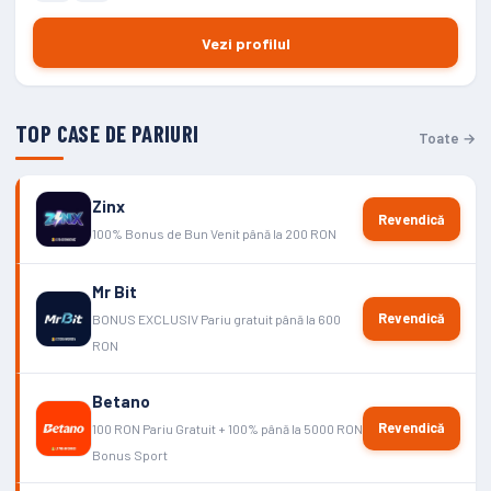
Vezi profilul
TOP CASE DE PARIURI
Toate →
Zinx
Revendică
100% Bonus de Bun Venit până la 200 RON
Mr Bit
Revendică
BONUS EXCLUSIV Pariu gratuit până la 600
RON
Betano
Revendică
100 RON Pariu Gratuit + 100% până la 5000 RON
Bonus Sport