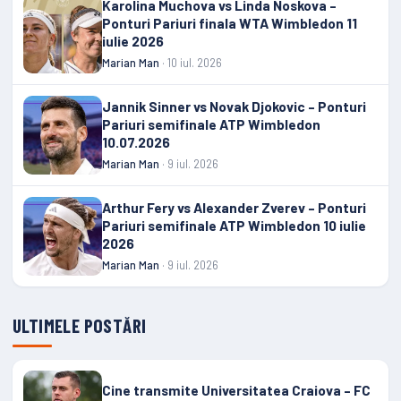
Karolina Muchova vs Linda Noskova –
Ponturi Pariuri finala WTA Wimbledon 11
iulie 2026
Marian Man
· 10 iul. 2026
Jannik Sinner vs Novak Djokovic – Ponturi
Pariuri semifinale ATP Wimbledon
10.07.2026
Marian Man
· 9 iul. 2026
Arthur Fery vs Alexander Zverev – Ponturi
Pariuri semifinale ATP Wimbledon 10 iulie
2026
Marian Man
· 9 iul. 2026
ULTIMELE POSTĂRI
Cine transmite Universitatea Craiova – FC