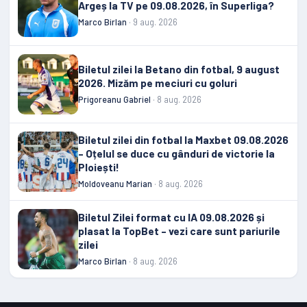
Argeș la TV pe 09.08.2026, în Superliga?
Marco Birlan
· 9 aug. 2026
Biletul zilei la Betano din fotbal, 9 august
2026. Mizăm pe meciuri cu goluri
Prigoreanu Gabriel
· 8 aug. 2026
Biletul zilei din fotbal la Maxbet 09.08.2026
– Oțelul se duce cu gânduri de victorie la
Ploiești!
Moldoveanu Marian
· 8 aug. 2026
Biletul Zilei format cu IA 09.08.2026 și
plasat la TopBet – vezi care sunt pariurile
zilei
Marco Birlan
· 8 aug. 2026