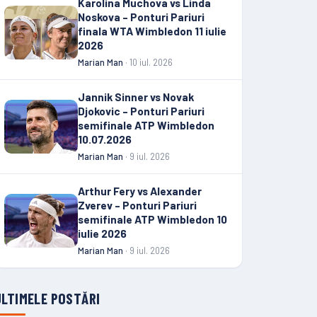
Karolina Muchova vs Linda
Noskova – Ponturi Pariuri
finala WTA Wimbledon 11 iulie
2026
Marian Man
· 10 iul. 2026
Jannik Sinner vs Novak
Djokovic – Ponturi Pariuri
semifinale ATP Wimbledon
10.07.2026
Marian Man
· 9 iul. 2026
Arthur Fery vs Alexander
Zverev – Ponturi Pariuri
semifinale ATP Wimbledon 10
iulie 2026
Marian Man
· 9 iul. 2026
ULTIMELE POSTĂRI