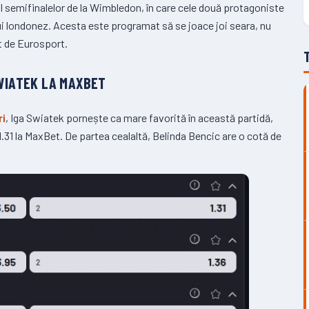
l semifinalelor de la Wimbledon, în care cele două protagoniste
ului londonez. Acesta este programat să se joace joi seara, nu
ct de Eurosport.
SWIATEK LA MAXBET
ri
, Iga Swiatek pornește ca mare favorită în această partidă,
.31 la MaxBet. De partea cealaltă, Belinda Bencic are o cotă de