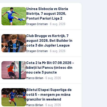
Unirea Slobozia vs Gloria
Bistrița, 7 august 2026,
Ponturi Pariuri Liga 2
Dragan Cristian
· 6 aug. 2026
Club Brugge vs Kortrijk, 7
august 2026, Bet Builder în
cota 3 din Jupiler League
Dragan Cristian
· 6 aug. 2026
Cota 2 la Mr Bit 07.08.2026 –
băieții lui Pancu țintesc din
nou cele 3 puncte
Marco Birlan
· 6 aug. 2026
Biletul Etapei Superliga de
cotă 5 – mergem pe mâna
granzilor în weekend
Marco Birlan
· 6 aug. 2026