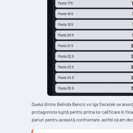
Duelul dintre Belinda Bencic vs Iga Swiatek se anunță 
protagoniste luptă pentru prima lor calificare în fi
pariuri pentru această confruntare, astfel că am de