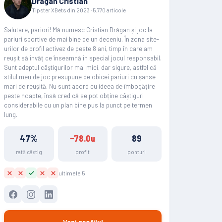
Dragan Cristian
Tipster XBets din 2023 · 5.770 articole
Salutare, pariori! Mă numesc Cristian Drăgan și joc la
pariuri sportive de mai bine de un deceniu. În zona site-
urilor de profil activez de peste 8 ani, timp în care am
reușit să învăț ce înseamnă în special jocul responsabil.
Sunt adeptul câștigurilor mai mici, dar sigure, astfel că
stilul meu de joc presupune de obicei pariuri cu șanse
mari de reușită. Nu sunt acord cu ideea de îmbogățire
peste noapte, însă cred că se pot obține câștiguri
considerabile cu un plan bine pus la punct pe termen
lung.
47%
−78.0u
89
rată câștig
profit
ponturi
ultimele 5
Vezi profilul