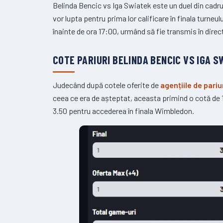
Belinda Bencic vs Iga Swiatek este un duel din cadru
vor lupta pentru prima lor calificare în finala turne
înainte de ora 17:00, urmând să fie transmis în dire
COTE PARIURI BELINDA BENCIC VS IGA 
Judecând după cotele oferite de
agențiile de pariu
ceea ce era de așteptat, aceasta primind o cotă de 1
3.50 pentru accederea în finala Wimbledon.