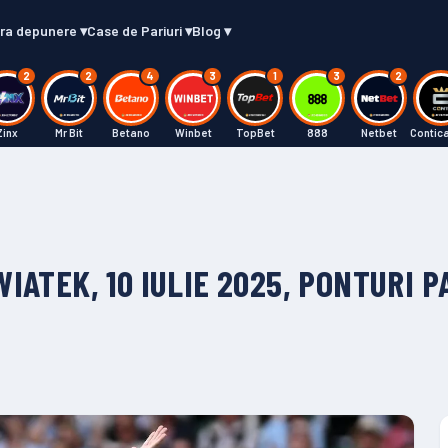
ra depunere ▾
Case de Pariuri ▾
Blog ▾
2
2
4
3
1
3
2
Zinx
Mr Bit
Betano
Winbet
TopBet
888
Netbet
Contic
WIATEK, 10 IULIE 2025, PONTURI P