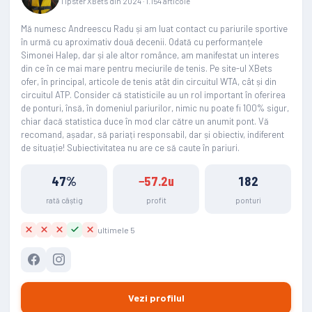
Tipster XBets din 2024 · 1.154 articole
Mă numesc Andreescu Radu și am luat contact cu pariurile sportive
în urmă cu aproximativ două decenii. Odată cu performanțele
Simonei Halep, dar și ale altor românce, am manifestat un interes
din ce în ce mai mare pentru meciurile de tenis. Pe site-ul XBets
ofer, în principal, articole de tenis atât din circuitul WTA, cât și din
circuitul ATP. Consider că statisticile au un rol important în oferirea
de ponturi, însă, în domeniul pariurilor, nimic nu poate fi 100% sigur,
chiar dacă statistica duce în mod clar către un anumit pont. Vă
recomand, așadar, să pariați responsabil, dar și obiectiv, indiferent
de situație! Subiectivitatea nu are ce să caute în pariuri.
47%
−57.2u
182
rată câștig
profit
ponturi
ultimele 5
Vezi profilul