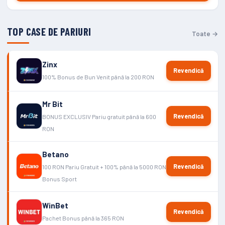
TOP CASE DE PARIURI
Toate →
Zinx
Revendică
100% Bonus de Bun Venit până la 200 RON
Mr Bit
Revendică
BONUS EXCLUSIV Pariu gratuit până la 600
RON
Betano
Revendică
100 RON Pariu Gratuit + 100% până la 5000 RON
Bonus Sport
WinBet
Revendică
Pachet Bonus până la 365 RON