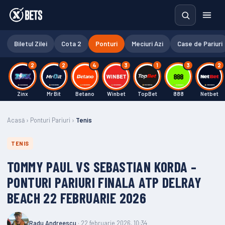
Biletul Zilei
Cota 2
Ponturi
Meciuri Azi
Case de Pariuri
2
2
4
3
1
3
2
Zinx
Mr Bit
Betano
Winbet
TopBet
888
Netbet
Acasă
›
Ponturi Pariuri
›
Tenis
TENIS
TOMMY PAUL VS SEBASTIAN KORDA –
PONTURI PARIURI FINALA ATP DELRAY
BEACH 22 FEBRUARIE 2026
Radu Andreescu
· 22 februarie 2026, 10:34