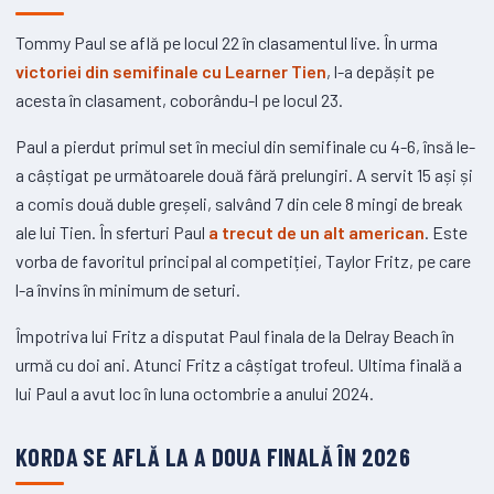
Tommy Paul se află pe locul 22 în clasamentul live. În urma
victoriei din semifinale cu Learner Tien
, l-a depășit pe
acesta în clasament, coborându-l pe locul 23.
Paul a pierdut primul set în meciul din semifinale cu 4-6, însă le-
a câștigat pe următoarele două fără prelungiri. A servit 15 ași și
a comis două duble greșeli, salvând 7 din cele 8 mingi de break
ale lui Tien. În sferturi Paul
a trecut de un alt american
. Este
vorba de favoritul principal al competiției, Taylor Fritz, pe care
l-a învins în minimum de seturi.
Împotriva lui Fritz a disputat Paul finala de la Delray Beach în
urmă cu doi ani. Atunci Fritz a câștigat trofeul. Ultima finală a
lui Paul a avut loc în luna octombrie a anului 2024.
KORDA SE AFLĂ LA A DOUA FINALĂ ÎN 2026