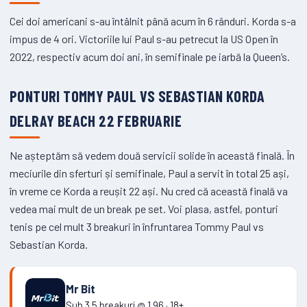
Cei doi americani s-au întâlnit până acum în 6 rânduri. Korda s-a
impus de 4 ori. Victoriile lui Paul s-au petrecut la US Open în
2022, respectiv acum doi ani, în semifinale pe iarbă la Queen’s.
PONTURI TOMMY PAUL VS SEBASTIAN KORDA
DELRAY BEACH 22 FEBRUARIE
Ne așteptăm să vedem două servicii solide în această finală. În
meciurile din sferturi și semifinale, Paul a servit în total 25 ași,
în vreme ce Korda a reușit 22 ași. Nu cred că această finală va
vedea mai mult de un break pe set. Voi plasa, astfel, ponturi
tenis pe cel mult 3 breakuri în înfruntarea Tommy Paul vs
Sebastian Korda.
Mr Bit
Sub 3.5 breakuri @ 1.96 · 18+