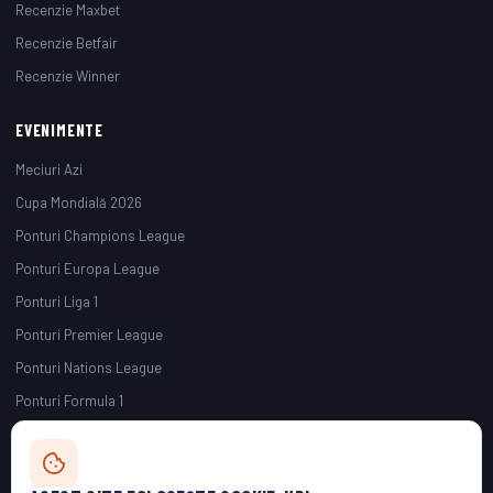
Recenzie Maxbet
Recenzie Betfair
Recenzie Winner
EVENIMENTE
Meciuri Azi
Cupa Mondială 2026
Ponturi Champions League
Ponturi Europa League
Ponturi Liga 1
Ponturi Premier League
Ponturi Nations League
Ponturi Formula 1
Decizia ONJN nr.191/17.04.2026, Licența: L2260797Y001731