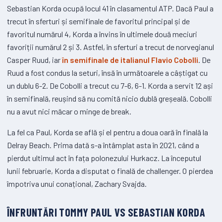
Sebastian Korda ocupă locul 41 în clasamentul ATP. Dacă Paul a
trecut în sferturi și semifinale de favoritul principal și de
favoritul numărul 4, Korda a învins în ultimele două meciuri
favoriții numărul 2 și 3. Astfel, în sferturi a trecut de norvegianul
Casper Ruud, iar
în semifinale de italianul Flavio Cobolli
. De
Ruud a fost condus la seturi, însă în următoarele a câștigat cu
un dublu 6-2. De Cobolli a trecut cu 7-6, 6-1. Korda a servit 12 ași
în semifinală, reușind să nu comită nicio dublă greșeală. Cobolli
nu a avut nici măcar o minge de break.
La fel ca Paul, Korda se află și el pentru a doua oară în finală la
Delray Beach. Prima dată s-a întâmplat asta în 2021, când a
pierdut ultimul act în fața polonezului Hurkacz. La începutul
lunii februarie, Korda a disputat o finală de challenger. O pierdea
împotriva unui conațional, Zachary Svajda.
ÎNFRUNTĂRI TOMMY PAUL VS SEBASTIAN KORDA