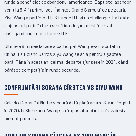
rundă a beneficiat de abandonul americancei Baptiste, abandon
venit la 5-4 în primul set. Înaintea Grand Slamului de pe zgură,
Xiyu Wang a participat la 3 turnee ITF și un challenger. La toate
a ajuns cel puțin în faza semifinalelor, în acest interval
câștigând chiar două turnee ITF.
Ultimele 9 turnee la care a participat Wang le-a disputat în
China. La Roland Garros Xiyu Wang se află pentru a șaptea
oară. Până în acest an, cel mai departe ajunsese în 2024, când
părăsea competiția în runda secundă.
CONFRUNTĂRI SORANA CÎRSTEA VS XIYU WANG
Cele două s-au întâlnit o singură dată până acum. S-a întâmplat
în 2020, la Shenzhen. Wang s-a impus atunci în decisiv, deși a
pierdut primul set.
PONTURI SORANA CÎRSTEA VS XIYU WANG ÎN