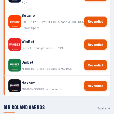
RON
Betano
Revendică
100 RON Pariu Gratuit + 100% până la 5000 RON
Bonus Sport
WinBet
Revendică
Pachet Bonus până la 365 RON
Unibet
Revendică
Primul pariu fără risc până la 750 RON
Maxbet
Revendică
850 RON BONUS de bun venit
DIN ROLAND GARROS
Toate →