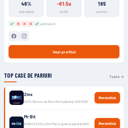
46%
−61.5u
185
rată câștig
profit
ponturi
ultimele 5
Vezi profilul
TOP CASE DE PARIURI
Toate →
Zinx
Revendică
100% Bonus de Bun Venit până la 200 RON
Mr Bit
Revendică
BONUS EXCLUSIV Pariu gratuit până la 600