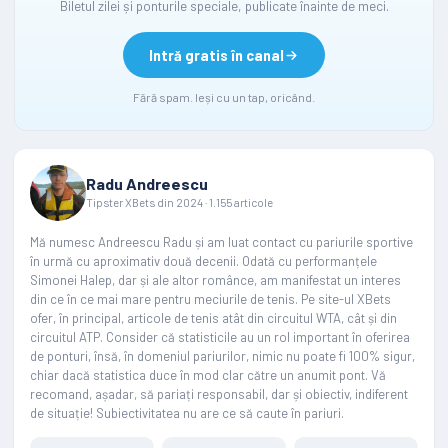
Biletul zilei și ponturile speciale, publicate înainte de meci.
Intră gratis în canal
Fără spam. Ieși cu un tap, oricând.
Radu Andreescu
Tipster XBets din 2024 · 1.155 articole
Mă numesc Andreescu Radu și am luat contact cu pariurile sportive
în urmă cu aproximativ două decenii. Odată cu performanțele
Simonei Halep, dar și ale altor românce, am manifestat un interes
din ce în ce mai mare pentru meciurile de tenis. Pe site-ul XBets
ofer, în principal, articole de tenis atât din circuitul WTA, cât și din
circuitul ATP. Consider că statisticile au un rol important în oferirea
de ponturi, însă, în domeniul pariurilor, nimic nu poate fi 100% sigur,
chiar dacă statistica duce în mod clar către un anumit pont. Vă
recomand, așadar, să pariați responsabil, dar și obiectiv, indiferent
de situație! Subiectivitatea nu are ce să caute în pariuri.