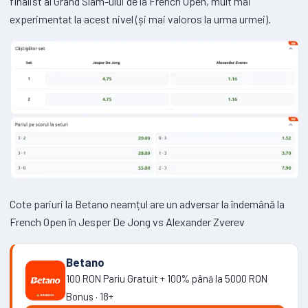
finalist al Grand Slam-ului de la French Open, mult mai
experimentat la acest nivel (și mai valoros la urma urmei).
Cote pariuri la Betano neamțul are un adversar la îndemână la
French Open în Jesper De Jong vs Alexander Zverev
Betano
100 RON Pariu Gratuit + 100% până la 5000 RON
Bonus · 18+