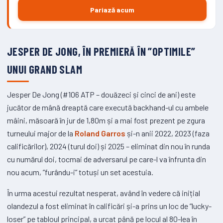
Pariază acum
JESPER DE JONG, ÎN PREMIERĂ ÎN ”OPTIMILE”
UNUI GRAND SLAM
Jesper De Jong (#106 ATP – douăzeci și cinci de ani) este
jucător de mână dreaptă care execută backhand-ul cu ambele
mâini, măsoară în jur de 1,80m și a mai fost prezent pe zgura
turneului major de la
Roland Garros
și-n anii 2022, 2023 (faza
calificărilor), 2024 (turul doi) și 2025 – eliminat din nou în runda
cu numărul doi, tocmai de adversarul pe care-l va înfrunta din
nou acum, ”furându-i” totuși un set acestuia.
În urma acestui rezultat nesperat, având în vedere că inițial
olandezul a fost eliminat în calificări și-a prins un loc de ”lucky-
loser” pe tabloul principal, a urcat până pe locul al 80-lea în