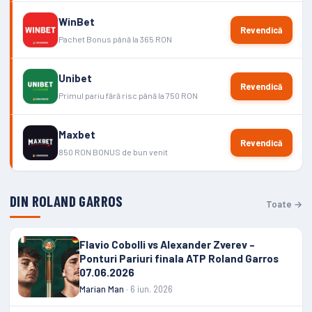
WinBet
Revendică
Pachet Bonus până la 365 RON
Unibet
Revendică
Primul pariu fără risc până la 750 RON
Maxbet
Revendică
850 RON BONUS de bun venit
DIN ROLAND GARROS
Toate →
Flavio Cobolli vs Alexander Zverev –
Ponturi Pariuri finala ATP Roland Garros
07.06.2026
Marian Man
· 6 iun. 2026