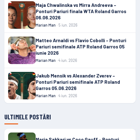
Maja Chwalinska vs Mirra Andreeva –
Ponturi Pariuri finala WTA Roland Garros
06.06.2026
Marian Man
· 5 iun. 2026
Matteo Arnaldi vs Flavio Cobolli – Ponturi
Pariuri semifinale ATP Roland Garros 05
iunie 2026
Marian Man
· 4 iun. 2026
Jakub Mensik vs Alexander Zverev –
Ponturi Pariuri semifinale ATP Roland
Garros 05.06.2026
Marian Man
· 4 iun. 2026
ULTIMELE POSTĂRI
Maria Sakkari vs Coco Gauff – Ponturi