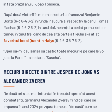
în fața brazilianului Joao Fonseca.
După două victorii în minim de seturi la francezul Benjamin
Bonzi (6-3 6-4 6-2) în runda inaugurală, respectiv la cehul Tomas
Machac (6-4 6-2 6-2) în turul doi, neamțul a cedat primul set din
turneu în turul trei când de cealaltă parte a fileului s-a aflat
favoritul local Quentin Halys
(6-4 6-3 5-7 6-2).
”Sper să-mi dau șansa să câștig toate meciurile pe care le voi
juca la Paris.” – a declarat ”Sascha”.
MECIURI DIRECTE DINTRE JESPER DE JONG VS
ALEXANDER ZVEREV
De două ori s-au mai înfruntat în trecutul apropiat acești
combatanți, germanul Alexander Zverev fiind cel care se
impunea în anul 2024 pe zgura turneului ”de casă” cum se