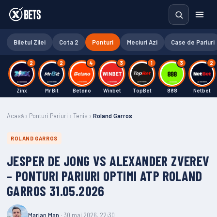
Biletul Zilei
Cota 2
Ponturi
Meciuri Azi
Case de Pariuri
2
2
4
3
1
3
2
Zinx
Mr Bit
Betano
Winbet
TopBet
888
Netbet
Acasă
›
Ponturi Pariuri
›
Tenis
›
Roland Garros
ROLAND GARROS
JESPER DE JONG VS ALEXANDER ZVEREV
– PONTURI PARIURI OPTIMI ATP ROLAND
GARROS 31.05.2026
Marian Man
· 30 mai 2026, 22:30