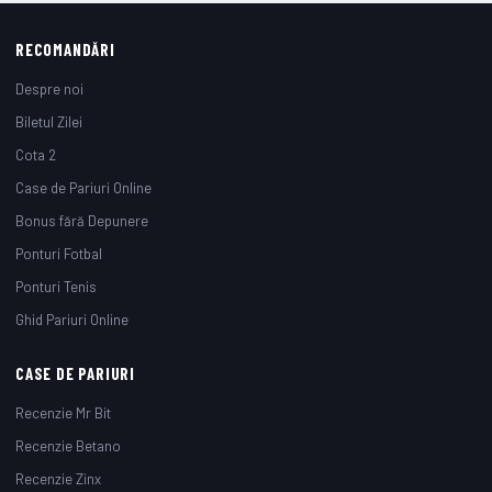
RECOMANDĂRI
Despre noi
Biletul Zilei
Cota 2
Case de Pariuri Online
Bonus fără Depunere
Ponturi Fotbal
Ponturi Tenis
Ghid Pariuri Online
CASE DE PARIURI
Recenzie Mr Bit
Recenzie Betano
Recenzie Zinx