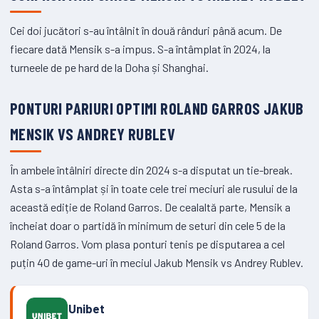
Cei doi jucători s-au întâlnit în două rânduri până acum. De
fiecare dată Mensik s-a impus. S-a întâmplat în 2024, la
turneele de pe hard de la Doha și Shanghai.
PONTURI PARIURI OPTIMI ROLAND GARROS JAKUB
MENSIK VS ANDREY RUBLEV
În ambele întâlniri directe din 2024 s-a disputat un tie-break.
Asta s-a întâmplat și în toate cele trei meciuri ale rusului de la
această ediție de Roland Garros. De cealaltă parte, Mensik a
încheiat doar o partidă în minimum de seturi din cele 5 de la
Roland Garros. Vom plasa ponturi tenis pe disputarea a cel
puțin 40 de game-uri în meciul Jakub Mensik vs Andrey Rublev.
Unibet