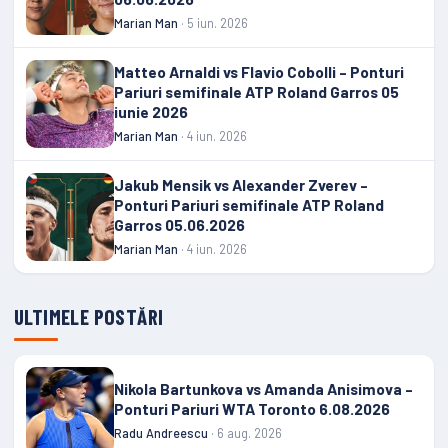
Marian Man
· 5 iun. 2026
Matteo Arnaldi vs Flavio Cobolli – Ponturi
Pariuri semifinale ATP Roland Garros 05
iunie 2026
Marian Man
· 4 iun. 2026
Jakub Mensik vs Alexander Zverev –
Ponturi Pariuri semifinale ATP Roland
Garros 05.06.2026
Marian Man
· 4 iun. 2026
ULTIMELE POSTĂRI
Nikola Bartunkova vs Amanda Anisimova –
Ponturi Pariuri WTA Toronto 6.08.2026
Radu Andreescu
· 6 aug. 2026