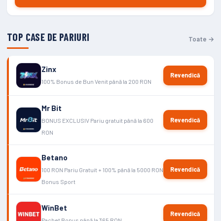
TOP CASE DE PARIURI
Toate →
Zinx
Revendică
100% Bonus de Bun Venit până la 200 RON
Mr Bit
Revendică
BONUS EXCLUSIV Pariu gratuit până la 600
RON
Betano
Revendică
100 RON Pariu Gratuit + 100% până la 5000 RON
Bonus Sport
WinBet
Revendică
Pachet Bonus până la 365 RON