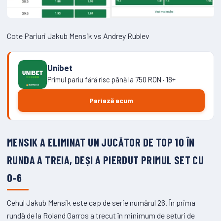
Cote Pariuri Jakub Mensik vs Andrey Rublev
Unibet
Primul pariu fără risc până la 750 RON · 18+
Pariază acum
MENSIK A ELIMINAT UN JUCĂTOR DE TOP 10 ÎN
RUNDA A TREIA, DEȘI A PIERDUT PRIMUL SET CU
0-6
Cehul Jakub Mensik este cap de serie numărul 26. În prima
rundă de la Roland Garros a trecut în minimum de seturi de