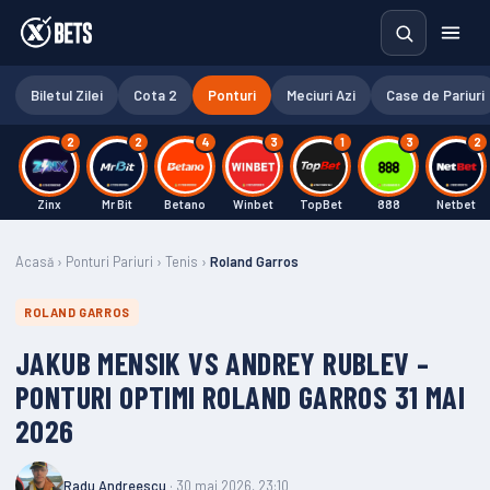
Biletul Zilei
Cota 2
Ponturi
Meciuri Azi
Case de Pariuri
2
2
4
3
1
3
2
Zinx
Mr Bit
Betano
Winbet
TopBet
888
Netbet
Acasă
›
Ponturi Pariuri
›
Tenis
›
Roland Garros
ROLAND GARROS
JAKUB MENSIK VS ANDREY RUBLEV –
PONTURI OPTIMI ROLAND GARROS 31 MAI
2026
Radu Andreescu
· 30 mai 2026, 23:10