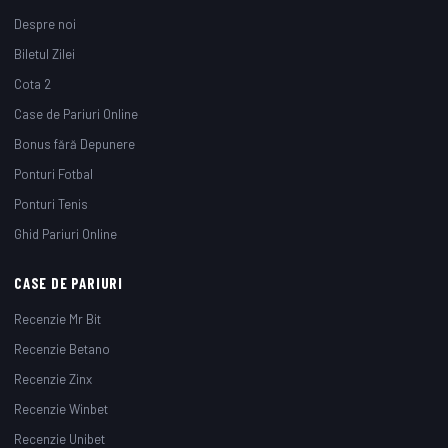
Despre noi
Biletul Zilei
Cota 2
Case de Pariuri Online
Bonus fără Depunere
Ponturi Fotbal
Ponturi Tenis
Ghid Pariuri Online
CASE DE PARIURI
Recenzie Mr Bit
Recenzie Betano
Recenzie Zinx
Recenzie Winbet
Recenzie Unibet