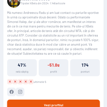
Tipster XBets din 2024 · 1.146 articole
Mă numesc Andreescu Radu și am luat contact cu pariurile sportive
în urmă cu aproximativ două decenii. Odată cu performanțele
Simonei Halep, dar și ale altor românce, am manifestat un interes
din ce în ce mai mare pentru meciurile de tenis. Pe site-ul XBets
ofer, în principal, articole de tenis atât din circuitul WTA, cât și din
circuitul ATP. Consider că statisticile au un rol important în oferirea
de ponturi, însă, în domeniul pariurilor, nimic nu poate fi 100% sigur,
chiar dacă statistica duce în mod clar către un anumit pont. Vă
recomand, așadar, să pariați responsabil, dar și obiectiv, indiferent
de situație! Subiectivitatea nu are ce să caute în pariuri.
47%
−51.0u
174
rată câștig
profit
ponturi
ultimele 5
Vezi profilul