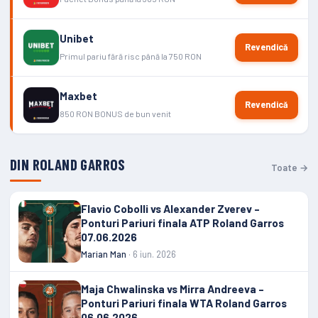
Unibet
Revendică
Primul pariu fără risc până la 750 RON
Maxbet
Revendică
850 RON BONUS de bun venit
DIN ROLAND GARROS
Toate →
Flavio Cobolli vs Alexander Zverev –
Ponturi Pariuri finala ATP Roland Garros
07.06.2026
Marian Man
· 6 iun. 2026
Maja Chwalinska vs Mirra Andreeva –
Ponturi Pariuri finala WTA Roland Garros
06.06.2026